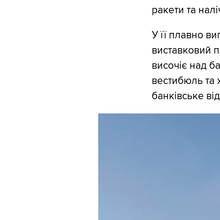
ракети та налі
У її плавно ви
виставковий пр
височіє над б
вестибюль та 
банківське ві