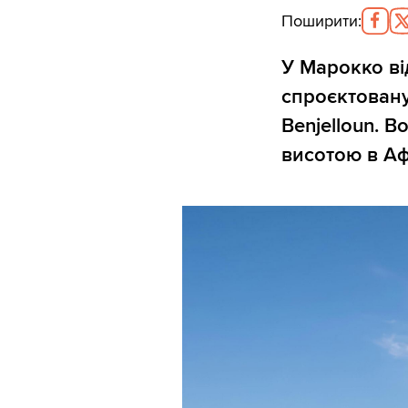
Поширити
:
У Марокко ві
спроєктовану
Benjelloun. 
висотою в Аф