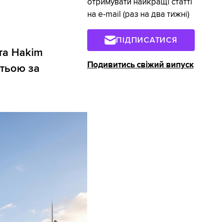
отримувати найкращі статті
на e-mail (раз на два тижні)
ПІДПИСАТИСЯ
та Hakim
Подивитись свіжий випуск
етьою за