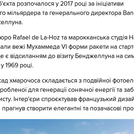
'єкта розпочалося у 2017 році за ініціативи
о мільярдера та генерального директора Bank 
еллуна.
ро Rafael de La-Hoz та марокканська студія 
дали вежі Мухаммеда VI форми ракети на стар
е є відсиланням до візиту Бенджеллуна на си
у 1969 році.
ад хмарочоса складається з подвійної фотоел
робленої для генерації сонячної енергії та з
исту. Інтер'єри спроєктував французький диза
 прагнув створити елегантні та позачасові про