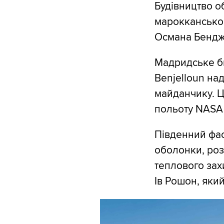
Будівництво об
марокканськог
Османа Бендж
Мадридське бю
Benjelloun на
майданчику. Ц
польоту NASA 
Південний фас
оболонки, роз
теплового зах
Ів Рошон, який