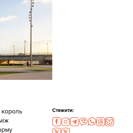
Стежити:
к король
між
орму