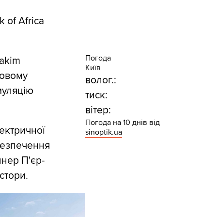
of Africa
Погода
Hakim
Київ
товому
волог.:
муляцію
тиск:
вітер:
Погода на 10 днів від
ектричної
sinoptik.ua
абезпечення
йнер П'єр-
стори.