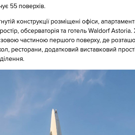
чує 55 поверхів.
гнутій конструкції розміщені офіси, апартамент
остір, обсерваторія та готель Waldorf Astoria
азовою частиною першого поверху, де розташо
хол, ресторани, додатковий виставковий прості
дділення.