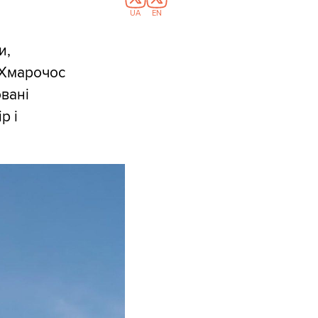
UA
EN
и,
. Хмарочос
вані
р і