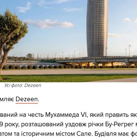
Усі фото: Dezeen
омляє
Dezeen
.
ваний на честь Мухаммеда VI, який править я
9 року, розташований уздовж річки Бу-Регрег 
том та історичним містом Сале. Будівля має ф