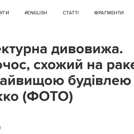
УГИ
#ENGLISH
СТАТТІ
ФРАГМЕНТИ
ектурна дивовижа.
чос, схожий на раке
найвищою будівлею
ко (ФОТО)
0