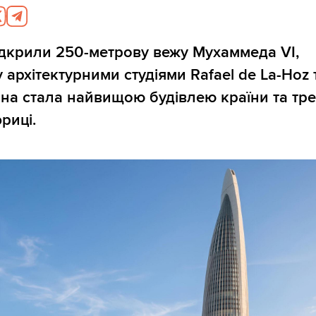
дкрили 250-метрову вежу Мухаммеда VI,
 архітектурними студіями Rafael de La-Hoz 
Вона стала найвищою будівлею країни та тр
риці.