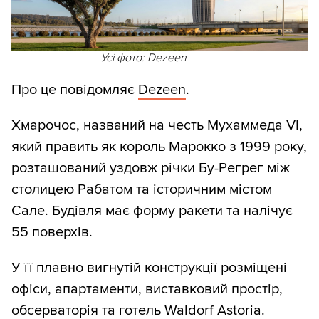
Усі фото: Dezeen
Про це повідомляє
Dezeen
.
Хмарочос, названий на честь Мухаммеда VI,
який править як король Марокко з 1999 року,
розташований уздовж річки Бу-Регрег між
столицею Рабатом та історичним містом
Сале. Будівля має форму ракети та налічує
55 поверхів.
У її плавно вигнутій конструкції розміщені
офіси, апартаменти, виставковий простір,
обсерваторія та готель Waldorf Astoria.