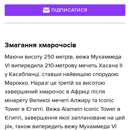
ПІДПИСАТИСЯ
Змагання хмарочосів
Маючи висоту 250 метрів, вежа Мухаммеда
VI випередила 210-метрову мечеть Хасана II
у Касабланці, ставши найвищою спорудою
Марокко. Наразі це третій за висотою
завершений хмарочос в Африці після
мінарету Великої мечеті Алжиру та Iconic
Tower в Єгипті. Вежа Alamein Iconic Tower в
Єгипті, завершення якої заплановане на цей
рік, також випередить вежу Мухаммеда VI