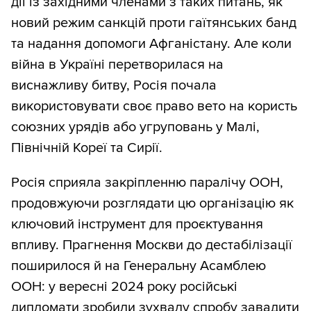
дії із західними членами з таких питань, як
новий режим санкцій проти гаїтянських банд
та надання допомоги Афганістану. Але коли
війна в Україні перетворилася на
виснажливу битву, Росія почала
використовувати своє право вето на користь
союзних урядів або угруповань у Малі,
Північній Кореї та Сирії.
Росія сприяла закріпленню паралічу ООН,
продовжуючи розглядати цю організацію як
ключовий інструмент для проєктування
впливу. Прагнення Москви до дестабілізації
поширилося й на Генеральну Асамблею
ООН: у вересні 2024 року російські
дипломати зробили зухвалу спробу завадити