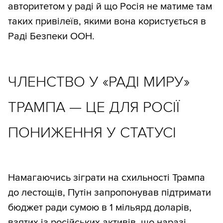
авторитетом у раді й що Росія не матиме там
таких привілеїв, якими вона користується в
Раді Безпеки ООН.
ЧЛЕНСТВО У «РАДІ МИРУ»
ТРАМПА — ЦЕ ДЛЯ РОСІЇ
ПОНИЖЕННЯ У СТАТУСІ
Намагаючись зіграти на схильності Трампа
до лестощів, Путін запропонував підтримати
бюджет ради сумою в 1 мільярд доларів,
взятих із російських активів, що наразі