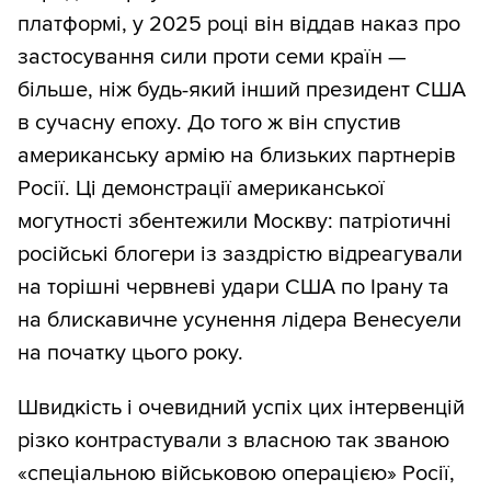
платформі, у 2025 році він віддав наказ про
застосування сили проти семи країн —
більше, ніж будь-який інший президент США
в сучасну епоху. До того ж він спустив
американську армію на близьких партнерів
Росії. Ці демонстрації американської
могутності збентежили Москву: патріотичні
російські блогери із заздрістю відреагували
на торішні червневі удари США по Ірану та
на блискавичне усунення лідера Венесуели
на початку цього року.
Швидкість і очевидний успіх цих інтервенцій
різко контрастували з власною так званою
«спеціальною військовою операцією» Росії,