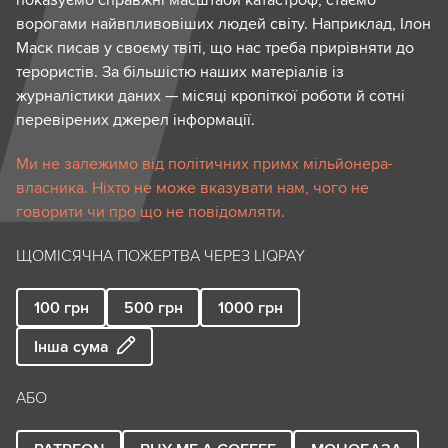
показуємо справжні масштаби катастроф, стаємо
ворогами найвпливовіших людей світу. Наприклад, Ілон
Маск писав у своєму твіті, що нас треба прирівняти до
терористів. За більшістю наших матеріалів із
журналістики даних — місяці кропіткої роботи й сотні
перевірених джерел інформації.
Ми не залежимо від політичних примх мільйонера-
власника. Ніхто не може вказувати нам, чого не
говорити чи про що не повідомляти.
ЩОМІСЯЧНА ПОЖЕРТВА ЧЕРЕЗ LIQPAY
100
грн
500
грн
1000
грн
Інша сума
АБО