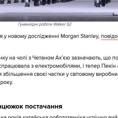
Гуманоїдні роботи Walker S2
я у новому дослідженні Morgan Stanley,
повід
нку на чолі з Четаном Ах’єю зазначають, що п
 спрацювала з електромобілями, і тепер Пекін
я збільшення своєї частки у світовому виробни
року.
нцюжок постачання
лька років китайська робототехніка успішно ви