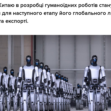
 Китаю в розробці гуманоїдних роботів стан
для наступного етапу його глобального л
а експорті.