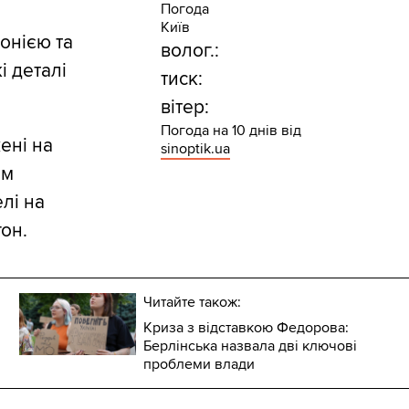
Погода
Київ
онією та
волог.:
і деталі
тиск:
вітер:
Погода на 10 днів від
ені на
sinoptik.ua
ом
лі на
он.
Читайте також:
Криза з відставкою Федорова:
Берлінська назвала дві ключові
проблеми влади