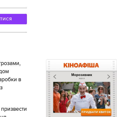
АТИСЯ
грозами,
адом
зробки в
з
е призвести