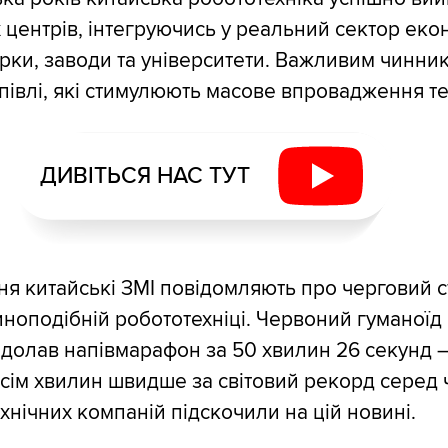
 центрів, інтегруючись у реальний сектор еко
рки, заводи та університети. Важливим чинни
півлі, які стимулюють масове впровадження те
ДИВІТЬСЯ НАС ТУТ
 китайські ЗМІ повідомляють про черговий 
ноподібній робототехніці. Червоний гуманоїд
долав напівмарафон за 50 хвилин 26 секунд 
сім хвилин швидше за світовий рекорд серед ч
хнічних компаній підскочили на цій новині.