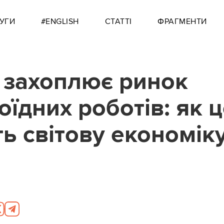
УГИ
#ENGLISH
СТАТТІ
ФРАГМЕНТИ
 захоплює ринок
оїдних роботів: як 
ть світову економік