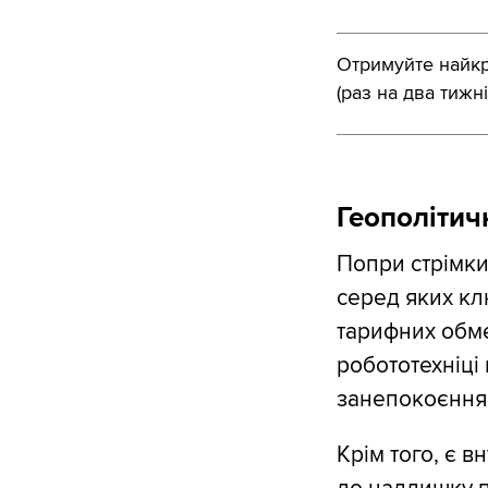
Отримуйте найкра
(раз на два тижні
Геополітич
Попри стрімки
серед яких кл
тарифних обме
робототехніці
занепокоєння 
Крім того, є 