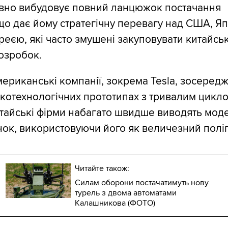
овно вибудовує повний ланцюжок постачання
що дає йому стратегічну перевагу над США, Яп
еєю, які часто змушені закуповувати китайськ
озробок.
мериканські компанії, зокрема Tesla, зосередж
окотехнологічних прототипах з тривалим цикл
итайські фірми набагато швидше виводять моде
нок, використовуючи його як величезний поліг
Читайте також:
Силам оборони постачатимуть нову
турель з двома автоматами
Калашникова (ФОТО)