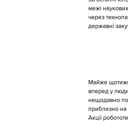
межі наукових
через технопа
державні заку
Майже щотижня
вперед у люди
нещодавно по
приблизно на 
Акції робототе