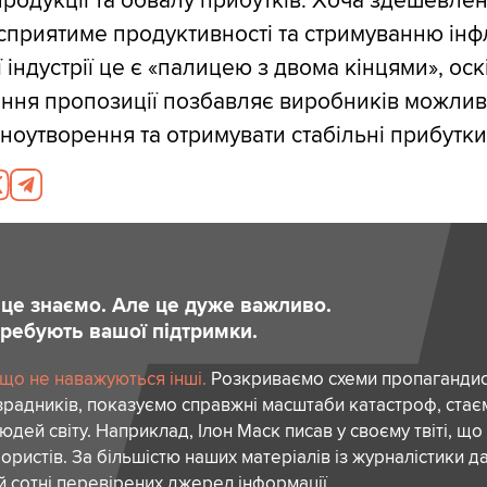
родукції та обвалу прибутків. Хоча здешевле
 сприятиме продуктивності та стримуванню інфл
ої індустрії це є «палицею з двома кінцями», ос
ання пропозиції позбавляє виробників можлив
іноутворення та отримувати стабільні прибутки
и це знаємо. Але це дуже важливо.
отребують вашої підтримки.
 що не наважуються інші.
Розкриваємо схеми пропагандист
зрадників, показуємо справжні масштаби катастроф, ста
дей світу. Наприклад, Ілон Маск писав у своєму твіті, що
ористів. За більшістю наших матеріалів із журналістики да
й сотні перевірених джерел інформації.