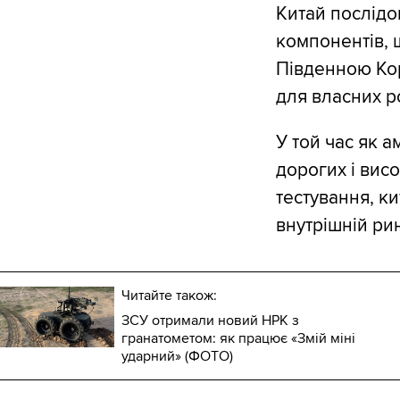
Китай послід
компонентів, 
Південною Кор
для власних р
У той час як а
дорогих і вис
тестування, к
внутрішній ри
Читайте також:
ЗСУ отримали новий НРК з
гранатометом: як працює «Змій міні
ударний» (ФОТО)