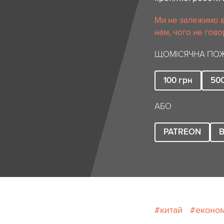
Ми не залежимо в
нам, чого не гово
ЩОМІСЯЧНА ПОЖ
100
грн
50
АБО
PATREON
B
китай
економ