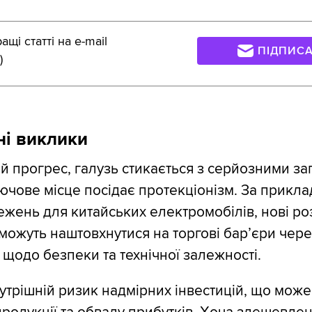
щі статті на e-mail
ПІДПИС
)
ні виклики
й прогрес, галузь стикається з серйозними за
ючове місце посідає протекціонізм. За прикл
жень для китайських електромобілів, нові ро
 можуть наштовхнутися на торгові бар’єри чере
щодо безпеки та технічної залежності.
внутрішній ризик надмірних інвестицій, що мож