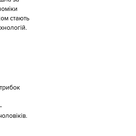
номіки
ком стають
хнологій.
стрибок
—
оловіків.