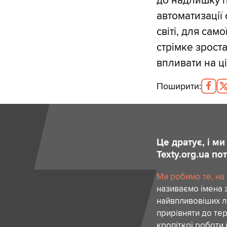
до надлишку п
автоматизації
світі, для сам
стрімке зрост
впливати на ц
Поширити
:
Це дратує, і м
Texty.org.ua п
Ми робимо те, на
називаємо імена 
найвпливовіших лю
прирівняти до тер
кропіткої роботи 