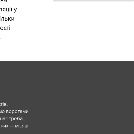
ння
яції у
кільки
ості
.
ів,
ємо ворогами
 нас треба
них — місяці