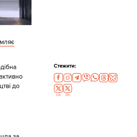
омляє
Стежити:
одібна
 активно
цтві до
UA
EN
йшла за