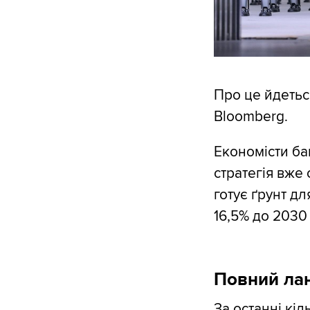
Про це йдетьс
Bloomberg.
Економісти ба
стратегія вже
готує ґрунт дл
16,5% до 2030 
Повний ла
За останні кі