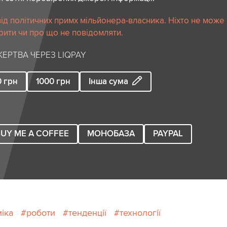
ід політичних примх мільйонера-власника. Ніхто не може
рити чи про що не повідомляти.
ЕРТВА ЧЕРЕЗ LIQPAY
0
грн
1000
грн
Інша сума
UY ME A COFFEE
МОНОБАЗА
PAYPAL
іка
роботи
тенденції
технології