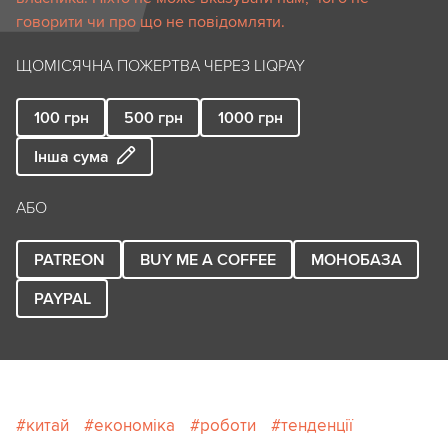
говорити чи про що не повідомляти.
ЩОМІСЯЧНА ПОЖЕРТВА ЧЕРЕЗ LIQPAY
100
грн
500
грн
1000
грн
Інша сума
АБО
PATREON
BUY ME A COFFEE
МОНОБАЗА
PAYPAL
китай
економіка
роботи
тенденції