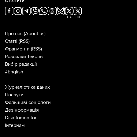
Стежити:
UA
EN
Про нас
(About us)
Статті
(RSS)
Фрагменти
(RSS)
Розсилки Текстів
Вибір редакції
#English
Журналістика даних
Послуги
Фальшиві соціологи
Дезінформація
Disinfomonitor
Інтернам