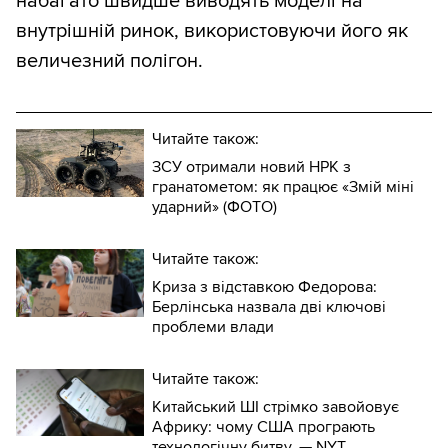
набагато швидше виводять моделі на
внутрішній ринок, використовуючи його як
величезний полігон.
Читайте також:
ЗСУ отримали новий НРК з
гранатометом: як працює «Змій міні
ударний» (ФОТО)
Читайте також:
Криза з відставкою Федорова:
Берлінська назвала дві ключові
проблеми влади
Читайте також:
Китайський ШІ стрімко завойовує
Африку: чому США програють
технологічну битву, — NYT