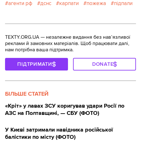
агенти рф
дснс
карпати
пожежа
підпали
TEXTY.ORG.UA — незалежне видання без навʼязливої
реклами й замовних матеріалів. Щоб працювати далі,
нам потрібна ваша підтримка.
ПІДТРИМАТИ
DONATE
БІЛЬШЕ СТАТЕЙ
«Кріт» у лавах ЗСУ коригував удари Росії по
АЗС на Полтавщині, — СБУ (ФОТО)
У Києві затримали навідника російської
балістики по місту (ФОТО)