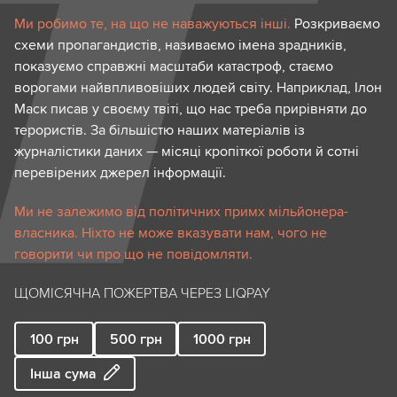
Ми робимо те, на що не наважуються інші.
Розкриваємо
схеми пропагандистів, називаємо імена зрадників,
показуємо справжні масштаби катастроф, стаємо
ворогами найвпливовіших людей світу. Наприклад, Ілон
Маск писав у своєму твіті, що нас треба прирівняти до
терористів. За більшістю наших матеріалів із
журналістики даних — місяці кропіткої роботи й сотні
перевірених джерел інформації.
Ми не залежимо від політичних примх мільйонера-
власника. Ніхто не може вказувати нам, чого не
говорити чи про що не повідомляти.
ЩОМІСЯЧНА ПОЖЕРТВА ЧЕРЕЗ LIQPAY
100
грн
500
грн
1000
грн
Інша сума