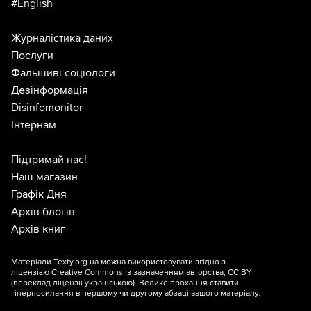
#English
Журналістика даних
Послуги
Фальшиві соціологи
Дезінформація
Disinfomonitor
Інтернам
Підтримай нас!
Наш магазин
Графік Дня
Архів блогів
Архів книг
Матеріали Texty.org.ua можна використовувати згідно з
ліцензією
Creative Commons із зазначенням авторства, CC BY
(переклад ліцензії
українською
). Велике прохання ставити
гіперпосилання в першому чи другому абзаці вашого матеріалу.