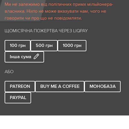
Ми не залежимо від політичних примх мільйонера-
власника. Ніхто не може вказувати нам, чого не
говорити чи про що не повідомляти.
ЩОМІСЯЧНА ПОЖЕРТВА ЧЕРЕЗ LIQPAY
100
грн
500
грн
1000
грн
Інша сума
АБО
PATREON
BUY ME A COFFEE
МОНОБАЗА
PAYPAL