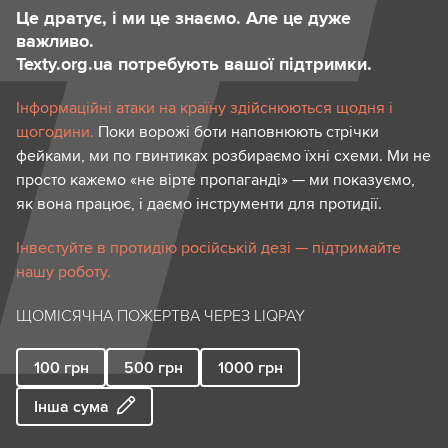
Це дратує, і ми це знаємо. Але це дуже
важливо.
Texty.org.ua потребують вашої підтримки.
Інформаційні атаки на країну здійснюються щодня і
щогодини.
Поки ворожі боти наповнюють стрічки
фейками, ми по гвинтиках розбираємо їхні схеми. Ми не
просто кажемо «не вірте пропаганді» — ми показуємо,
як вона працює, і даємо інструменти для протидії.
Інвестуйте в протидію російській дезі — підтримайте
нашу роботу.
ЩОМІСЯЧНА ПОЖЕРТВА ЧЕРЕЗ LIQPAY
100
грн
500
грн
1000
грн
Інша сума