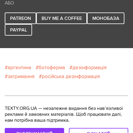
АБО
PATREON
BUY ME A COFFEE
МОНОБАЗА
PAYPAL
аргентина
ботоферма
дезінформація
затримання
російська дезінформація
TEXTY.ORG.UA — незалежне видання без навʼязливої
реклами й замовних матеріалів. Щоб працювати далі,
нам потрібна ваша підтримка.