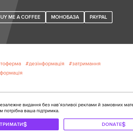
UY ME A COFFEE
МОНОБАЗА
PAYPAL
отоферма
дезінформація
затримання
нформація
залежне видання без навʼязливої реклами й замовних мате
м потрібна ваша підтримка.
ДТРИМАТИ
DONATE