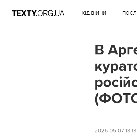
ХІД ВІЙНИ
ПОСЛ
В Арг
курат
росій
(ФОТ
2026-05-07 13:13