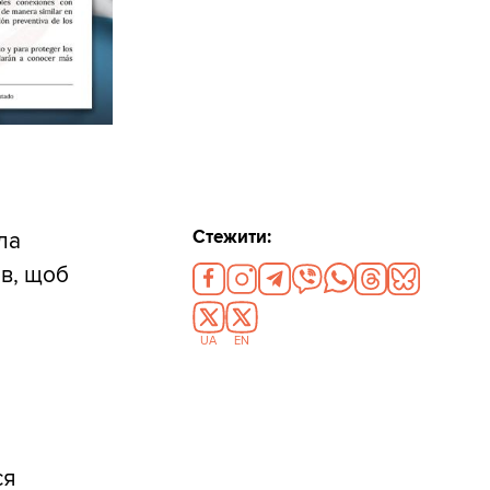
Стежити:
ла
в, щоб
UA
EN
ся