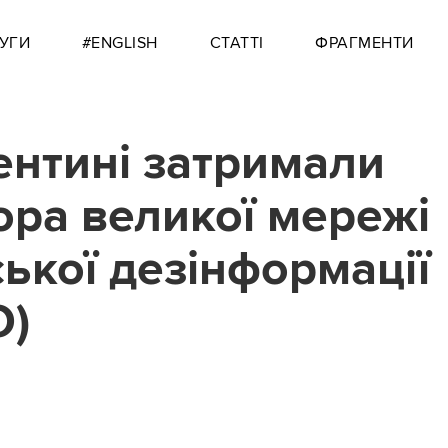
УГИ
#ENGLISH
СТАТТІ
ФРАГМЕНТИ
ентині затримали
ора великої мережі
ської дезінформації
О)