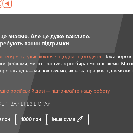
и це знаємо. Але це дуже важливо.
отребують вашої підтримки.
и на країну здійснюються щодня і щогодини.
Поки ворожі
ки фейками, ми по гвинтиках розбираємо їхні схеми. Ми н
пропаганді» — ми показуємо, як вона працює, і даємо інс
идію російській дезі — підтримайте нашу роботу.
ЕРТВА ЧЕРЕЗ LIQPAY
0
грн
1000
грн
Інша сума