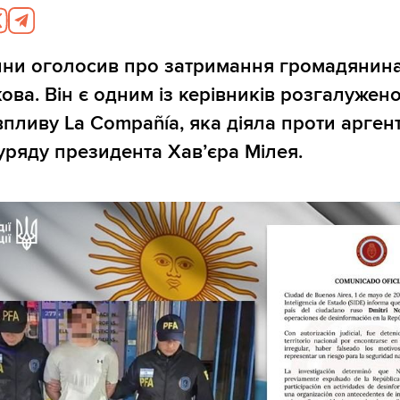
ини оголосив про затримання громадянин
ова. Він є одним із керівників розгалужено
впливу La Compañía, яка діяла проти арген
 уряду президента Хав’єра Мілея.