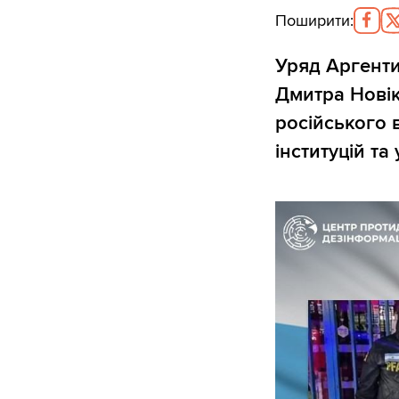
Поширити
:
Уряд Аргент
Дмитра Новік
російського 
інституцій та