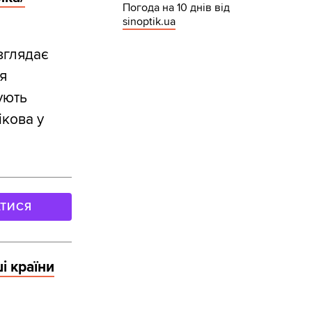
Погода на 10 днів від
sinoptik.ua
зглядає
я
ують
ікова у
АТИСЯ
і країни