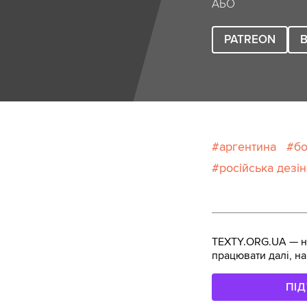
АБО
PATREON
B
аргентина
б
російська дезі
TEXTY.ORG.UA — не
працювати далі, на
ПІ