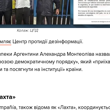
Колаж: ЦПД
омляє
Центр протидії дезінформації.
зпеки Аргентини Алехандра Монтеоліва назва
розою демократичному порядку», який «приїха
и та посягнути на інституції» країни.
ахта»
pañía, також відома як «Лахта», координуєть