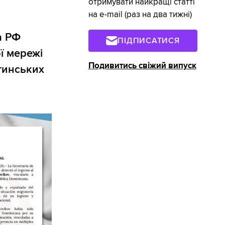
отримувати найкращі статті
на e-mail (раз на два тижні)
а РФ
ПІДПИСАТИСЯ
ї мережі
Подивитись свіжий випуск
тинських