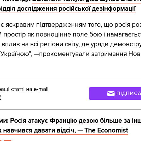
відділ дослідження російської дезінформації
 є яскравим підтвердженням того, що росія ро
 простір як повноцінне поле бою і намагаєтьс
вплив на всі регіони світу, де уряди демонстр
з Україною", —прокоментували затримання Нов
щі статті на e-mail
ПІДПИС
)
ми:
Росія атакує Францію дезою більше за інш
 навчився давати відсіч, — The Economist