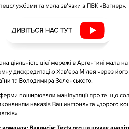
пецслужбами та мала звʼязки з ПВК «Вагнер».
ДИВІТЬСЯ НАС ТУТ
а діяльність цієї мережі в Аргентині мала на 
емну дискредитацію Хав’єра Мілея через його 
аїни та Володимира Зеленського.
оферми поширювали маніпуляції про те, що сол
иконанням наказів Вашингтона» та «дорого ко
атків».
 команду:
Вакансія: Texty.org.ua шукає аналіт