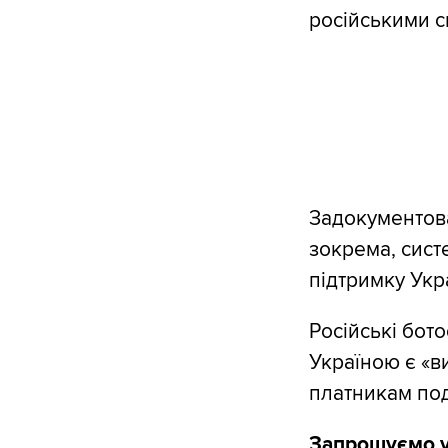
російськими с
Задокументован
зокрема, сист
підтримку Укр
Російські бот
Україною є «в
платникам под
Запрошуємо у