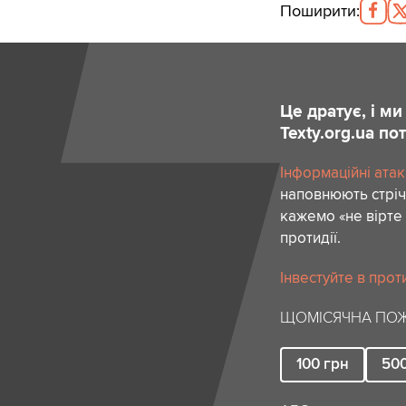
Поширити
:
Це дратує, і м
Texty.org.ua п
Інформаційні атак
наповнюють стріч
кажемо «не вірте 
протидії.
Інвестуйте в прот
ЩОМІСЯЧНА ПОЖ
100
грн
50