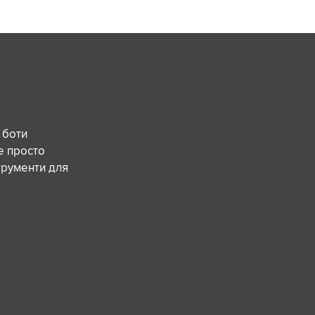
 боти
е просто
трументи для