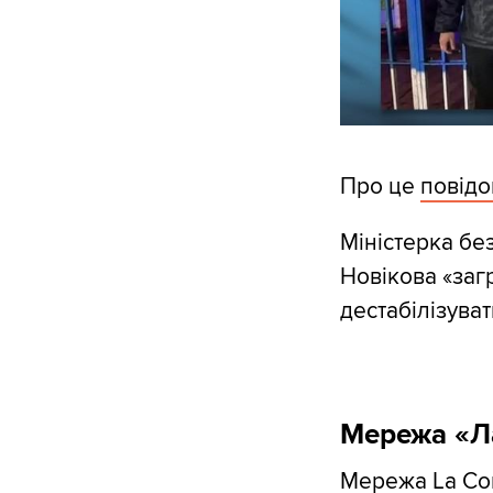
Про це
повід
Міністерка бе
Новікова «заг
дестабілізуват
Мережа «Л
Мережа La Com