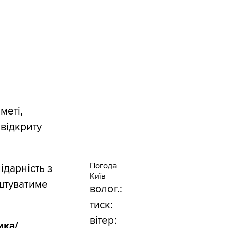
меті,
відкриту
Погода
ідарність з
Київ
штуватиме
волог.:
тиск:
вітер:
ика/