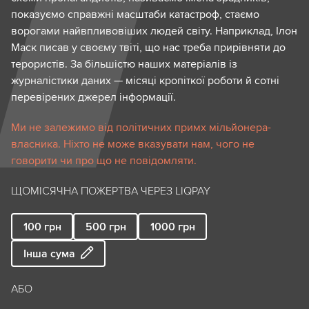
показуємо справжні масштаби катастроф, стаємо
ворогами найвпливовіших людей світу. Наприклад, Ілон
Маск писав у своєму твіті, що нас треба прирівняти до
терористів. За більшістю наших матеріалів із
журналістики даних — місяці кропіткої роботи й сотні
перевірених джерел інформації.
Ми не залежимо від політичних примх мільйонера-
власника. Ніхто не може вказувати нам, чого не
говорити чи про що не повідомляти.
ЩОМІСЯЧНА ПОЖЕРТВА ЧЕРЕЗ LIQPAY
100
грн
500
грн
1000
грн
Інша сума
АБО