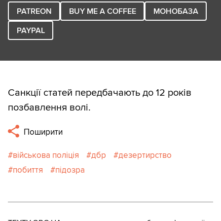
PATREON
BUY ME A COFFEE
МОНОБАЗА
PAYPAL
Санкції статей передбачають до 12 років
позбавлення волі.
Поширити
військова поліція
дбр
дезертирство
побиття
підозра