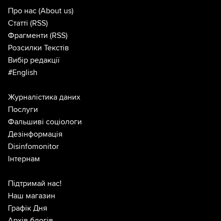
Про нас
(About us)
Статті
(RSS)
Фрагменти
(RSS)
Розсилки Текстів
Вибір редакції
#English
Журналістика даних
Послуги
Фальшиві соціологи
Дезінформація
Disinfomonitor
Інтернам
Підтримай нас!
Наш магазин
Графік Дня
Архів блогів