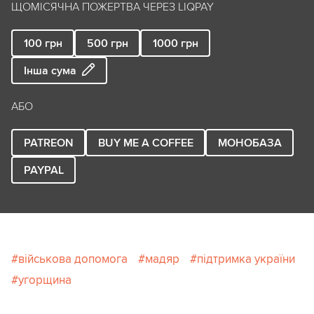
ЩОМІСЯЧНА ПОЖЕРТВА ЧЕРЕЗ LIQPAY
100
грн
500
грн
1000
грн
Інша сума
АБО
PATREON
BUY ME A COFFEE
МОНОБАЗА
PAYPAL
військова допомога
мадяр
підтримка україни
угорщина