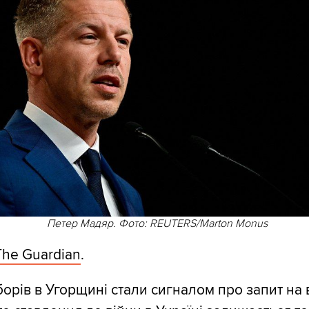
Петер Мадяр. Фото: REUTERS/Marton Monus
The Guardian
.
борів в Угорщині стали сигналом про запит на 