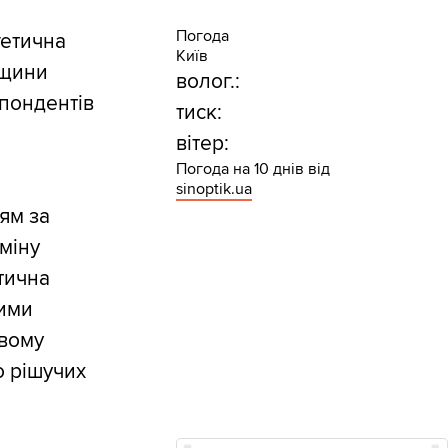
Погода
гетична
Київ
рщини
волог.:
спондентів
тиск:
вітер:
Погода на 10 днів від
sinoptik.ua
ям за
міну
тична
ними
овому
о рішучих