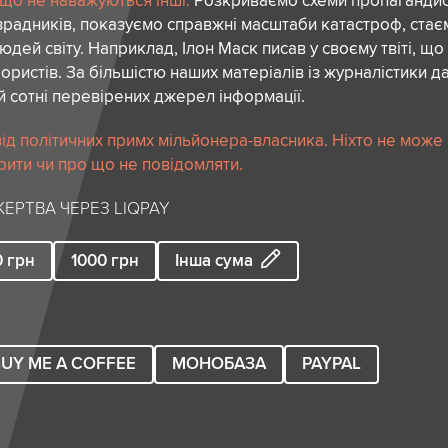
 що не наважуються інші.
Розкриваємо схеми пропагандист
зрадників, показуємо справжні масштаби катастроф, ста
дей світу. Наприклад, Ілон Маск писав у своєму твіті, що
ористів. За більшістю наших матеріалів із журналістики да
й сотні перевірених джерел інформації.
ід політичних примх мільйонера-власника. Ніхто не може
рити чи про що не повідомляти.
ЕРТВА ЧЕРЕЗ LIQPAY
0
грн
1000
грн
Інша сума
UY ME A COFFEE
МОНОБАЗА
PAYPAL