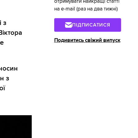
отримувати найкращі статті
на e-mail (раз на два тижні)
 з
ПІДПИСАТИСЯ
Віктора
Подивитись свіжий випуск
е
дносин
н з
ої