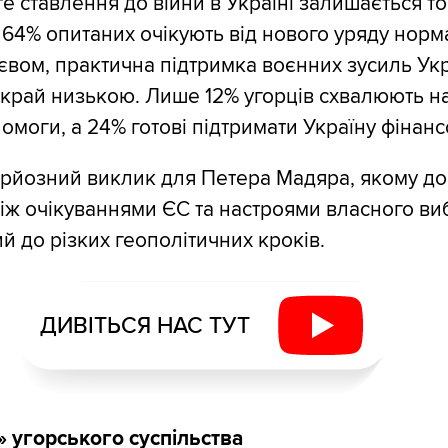
е ставлення до війни в Україні залишається т
 64% опитаних очікують від нового уряду норма
иєвом, практична підтримка воєнних зусиль Ук
край низькою. Лише 12% угорців схвалюють н
омоги, а 24% готові підтримати Україну фінанс
рйозний виклик для Петера Мадяра, якому д
іж очікуваннями ЄС та настроями власного ви
й до різких геополітичних кроків.
ДИВІТЬСЯ НАС ТУТ
ї» угорського суспільства