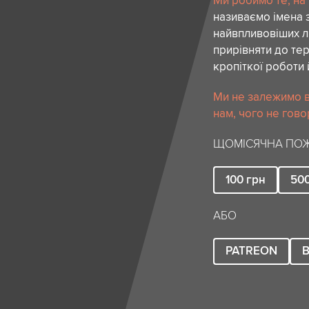
Ми робимо те, на
називаємо імена 
найвпливовіших лю
прирівняти до тер
кропіткої роботи 
Ми не залежимо в
нам, чого не гово
ЩОМІСЯЧНА ПОЖ
100
грн
50
АБО
PATREON
B