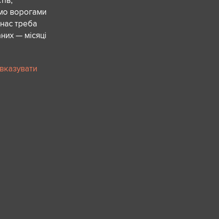
ів,
ємо ворогами
 нас треба
них — місяці
 вказувати