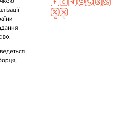
очкою
лізації
раїни
UA
EN
адання
ово.
оведеться
борця,