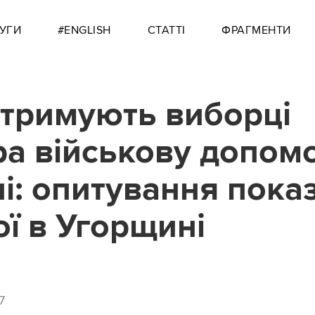
УГИ
#ENGLISH
СТАТТІ
ФРАГМЕНТИ
дтримують виборці
а військову допом
ні: опитування пока
ої в Угорщині
7