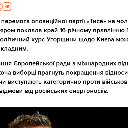
перемога опозиційної партії «Тиса» на чолі
ром поклала край 16-річному правлінню 
політичний курс Угорщини щодо Києва мож
складним.
ння Європейської ради з міжнародних ві
хоча виборці прагнуть покращення відноси
ни виступають категорично проти військов
відмови від російських енергоносіїв.