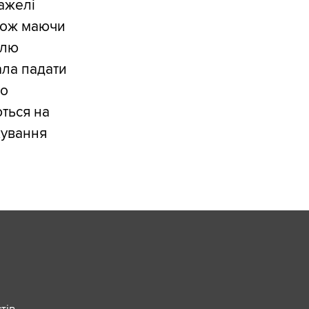
важелі
акож маючи
олю
ала падати
но
ються на
кування