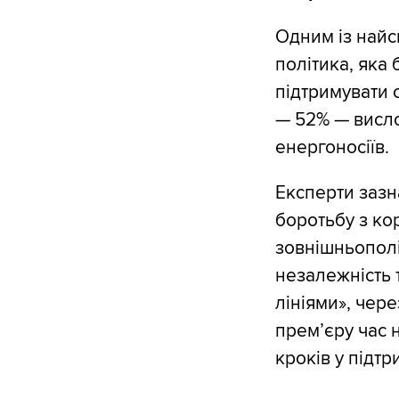
Одним із найс
політика, яка
підтримувати 
— 52% — висло
енергоносіїв.
Експерти зазн
боротьбу з ко
зовнішньополі
незалежність 
лініями», чер
прем’єру час н
кроків у підтр