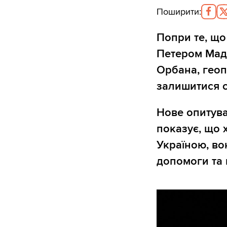
Поширити
:
Попри те, що 
Петером Мадя
Орбана, гео
залишитися 
Нове опитува
показує, що 
Україною, во
допомоги та 