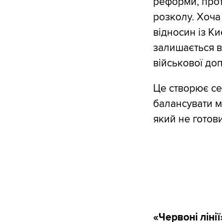
реформи, прот
розколу. Хоча
відносин із К
залишається в
військової доп
Це створює се
балансувати м
який не готови
«Червоні ліні