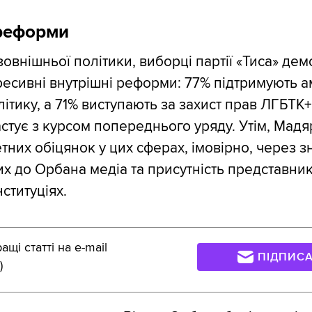
 реформи
зовнішньої політики, виборці партії «Тиса» де
ресивні внутрішні реформи: 77% підтримують а
ітику, а 71% виступають за захист прав ЛГБТК+
астує з курсом попереднього уряду. Утім, Мадя
тних обіцянок у цих сферах, імовірно, через 
х до Орбана медіа та присутність представник
ституціях.
щі статті на e-mail
ПІДПИС
)