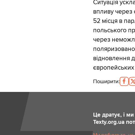
Ситуація ускл
впливу через с
52 місця в па
польського пр
через неможли
поляризованом
відновлення д
європейських 
Поширити
:
Це дратує, і м
Texty.org.ua п