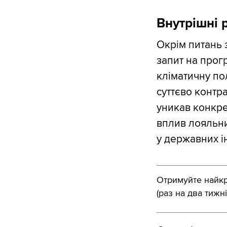
Внутрішні
Окрім питань 
запит на прог
кліматичну пол
суттєво контр
уникав конкре
вплив лояльни
у державних ін
Отримуйте найкра
(раз на два тижні