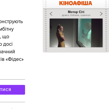
монструють
мбітну
, що
р досі
значний
ів «Фідес»
АТИСЯ