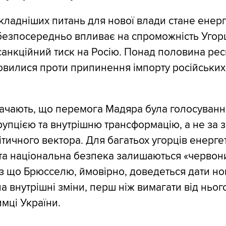
кладніших питань для нової влади стане енер
 безпосередньо впливає на спроможність Уго
санкційний тиск на Росію. Понад половина ре
вилися проти припинення імпорту російських
ачають, що перемога Мадяра була голосуванн
рупцією та внутрішню трансформацію, а не за з
тичного вектора. Для багатьох угорців енерге
та національна безпека залишаються «черво
ез що Брюсселю, ймовірно, доведеться дати н
а внутрішні зміни, перш ніж вимагати від ньог
имці України.