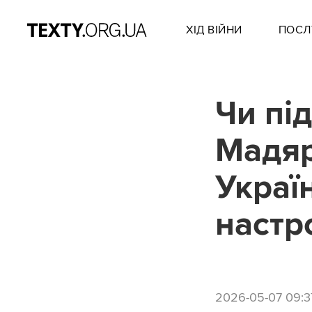
ХІД ВІЙНИ
ПОСЛ
Чи пі
Мадяр
Украї
настр
2026-05-07 09:3