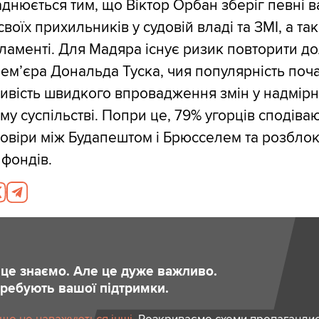
аднюється тим, що Віктор Орбан зберіг певні 
воїх прихильників у судовій владі та ЗМІ, а т
рламенті. Для Мадяра існує ризик повторити д
ем’єра Дональда Туска, чия популярність поч
вість швидкого впровадження змін у надмір
у суспільстві. Попри це, 79% угорців сподіва
овіри між Будапештом і Брюсселем та розбло
фондів.
и це знаємо. Але це дуже важливо.
отребують вашої підтримки.