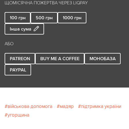
ЩОМІСЯЧНА ПОЖЕРТВА ЧЕРЕЗ LIQPAY
100
грн
500
грн
1000
грн
Інша сума
АБО
PATREON
BUY ME A COFFEE
МОНОБАЗА
PAYPAL
військова допомога
мадяр
підтримка україни
угорщина