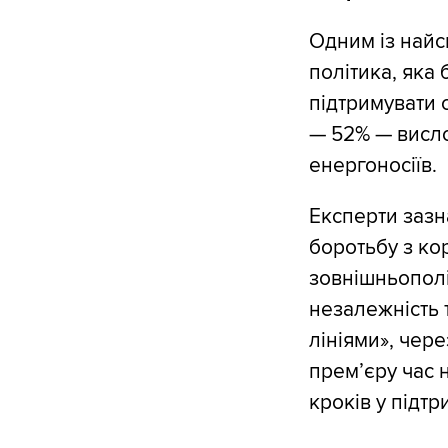
Одним із найс
політика, яка
підтримувати 
— 52% — висло
енергоносіїв.
Експерти зазн
боротьбу з ко
зовнішньополі
незалежність 
лініями», чер
прем’єру час н
кроків у підтр