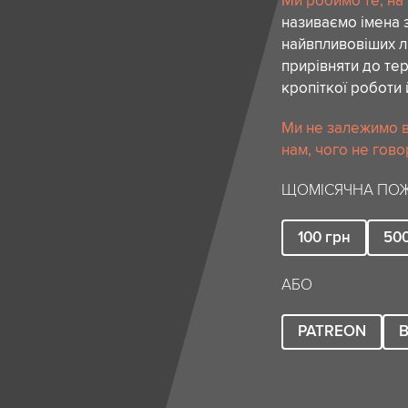
Ми робимо те, на
називаємо імена 
найвпливовіших лю
прирівняти до тер
кропіткої роботи 
Ми не залежимо в
нам, чого не гово
ЩОМІСЯЧНА ПОЖ
100
грн
50
АБО
PATREON
B