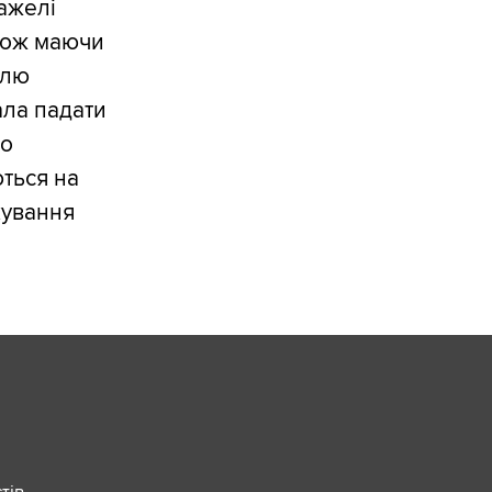
важелі
акож маючи
олю
ала падати
но
ються на
кування