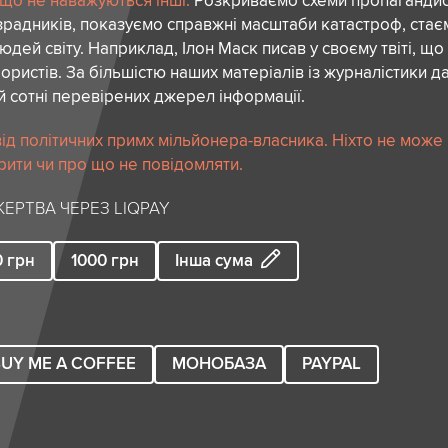
 що не наважуються інші.
Розкриваємо схеми пропагандист
зрадників, показуємо справжні масштаби катастроф, ста
дей світу. Наприклад, Ілон Маск писав у своєму твіті, що
ористів. За більшістю наших матеріалів із журналістики да
й сотні перевірених джерел інформації.
ід політичних примх мільйонера-власника. Ніхто не може
рити чи про що не повідомляти.
ЕРТВА ЧЕРЕЗ LIQPAY
0
грн
1000
грн
Інша сума
UY ME A COFFEE
МОНОБАЗА
PAYPAL