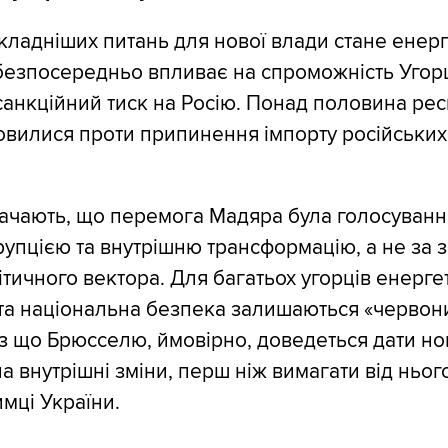
кладніших питань для нової влади стане енер
 безпосередньо впливає на спроможність Уго
санкційний тиск на Росію. Понад половина ре
вилися проти припинення імпорту російських
ачають, що перемога Мадяра була голосуванн
рупцією та внутрішню трансформацію, а не за з
тичного вектора. Для багатьох угорців енерге
та національна безпека залишаються «черво
ез що Брюсселю, ймовірно, доведеться дати н
а внутрішні зміни, перш ніж вимагати від ньог
имці України.