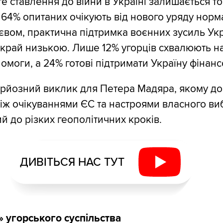
е ставлення до війни в Україні залишається т
 64% опитаних очікують від нового уряду норма
иєвом, практична підтримка воєнних зусиль Ук
край низькою. Лише 12% угорців схвалюють н
омоги, а 24% готові підтримати Україну фінанс
рйозний виклик для Петера Мадяра, якому д
іж очікуваннями ЄС та настроями власного ви
й до різких геополітичних кроків.
ДИВІТЬСЯ НАС ТУТ
ї» угорського суспільства