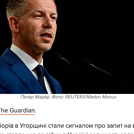
Петер Мадяр. Фото: REUTERS/Marton Monus
The Guardian
.
борів в Угорщині стали сигналом про запит на 