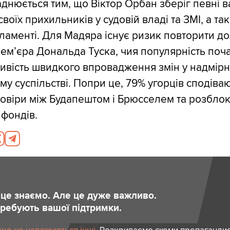
аднюється тим, що Віктор Орбан зберіг певні 
воїх прихильників у судовій владі та ЗМІ, а т
рламенті. Для Мадяра існує ризик повторити д
ем’єра Дональда Туска, чия популярність поч
вість швидкого впровадження змін у надмір
у суспільстві. Попри це, 79% угорців сподіва
овіри між Будапештом і Брюсселем та розбло
фондів.
и це знаємо. Але це дуже важливо.
отребують вашої підтримки.