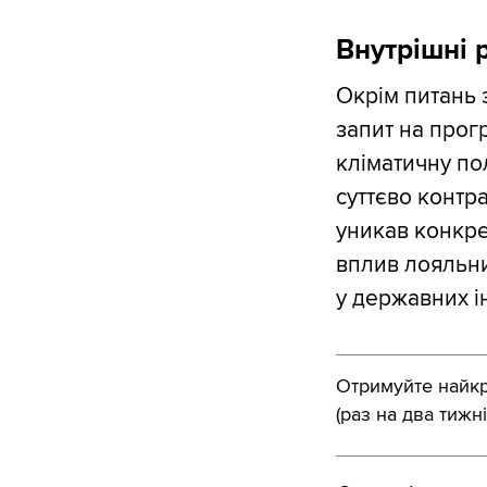
Внутрішні
Окрім питань 
запит на прог
кліматичну пол
суттєво контр
уникав конкре
вплив лояльни
у державних ін
Отримуйте найкра
(раз на два тижні