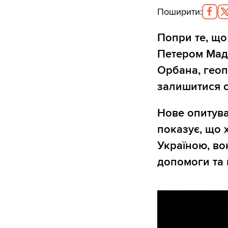
Поширити
:
Попри те, що 
Петером Мадя
Орбана, гео
залишитися 
Нове опитува
показує, що 
Україною, во
допомоги та 