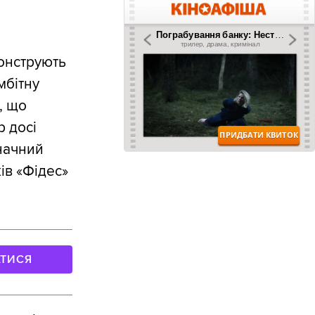
монструють
мбітну
, що
р досі
значний
ів «Фідес»
АТИСЯ