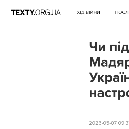
ХІД ВІЙНИ
ПОСЛ
Чи пі
Мадяр
Украї
настр
2026-05-07 09:3