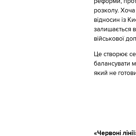
реформи, прот
розколу. Хоча
відносин із К
залишається в
військової доп
Це створює се
балансувати м
який не готови
«Червоні ліні