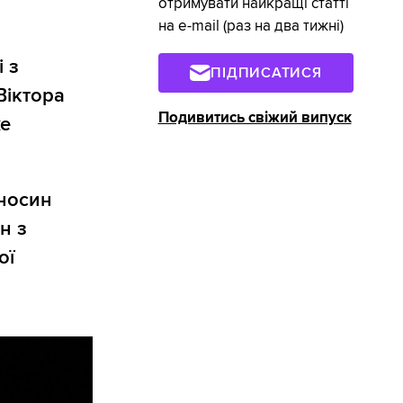
отримувати найкращі статті
на e-mail (раз на два тижні)
 з
ПІДПИСАТИСЯ
Віктора
Подивитись свіжий випуск
е
дносин
н з
ої