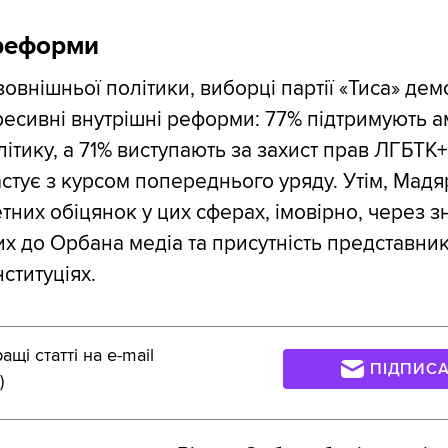
 реформи
зовнішньої політики, виборці партії «Тиса» де
ресивні внутрішні реформи: 77% підтримують а
ітику, а 71% виступають за захист прав ЛГБТК+
астує з курсом попереднього уряду. Утім, Мадя
тних обіцянок у цих сферах, імовірно, через 
х до Орбана медіа та присутність представник
ституціях.
щі статті на e-mail
ПІДПИС
)