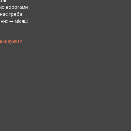
ів,
ємо ворогами
 нас треба
них — місяці
 вказувати