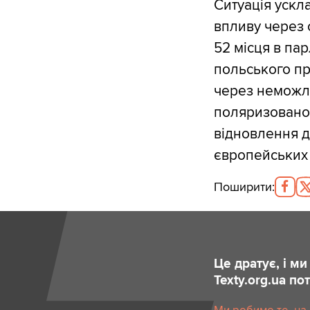
Ситуація ускл
впливу через с
52 місця в па
польського пр
через неможли
поляризованом
відновлення д
європейських 
Поширити
:
Це дратує, і м
Texty.org.ua п