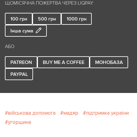
ЩОМІСЯЧНА ПОЖЕРТВА ЧЕРЕЗ LIQPAY
100
грн
500
грн
1000
грн
Інша сума
АБО
PATREON
BUY ME A COFFEE
МОНОБАЗА
PAYPAL
військова допомога
мадяр
підтримка україни
угорщина