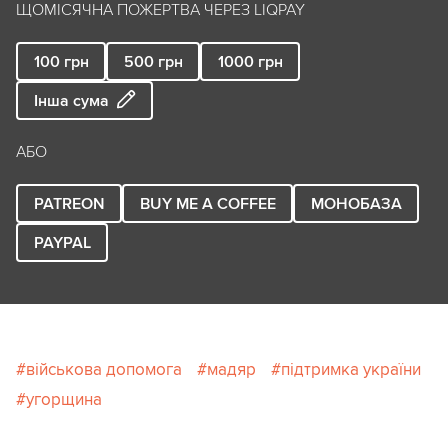
ЩОМІСЯЧНА ПОЖЕРТВА ЧЕРЕЗ LIQPAY
100
грн
500
грн
1000
грн
Інша сума
АБО
PATREON
BUY ME A COFFEE
МОНОБАЗА
PAYPAL
військова допомога
мадяр
підтримка україни
угорщина