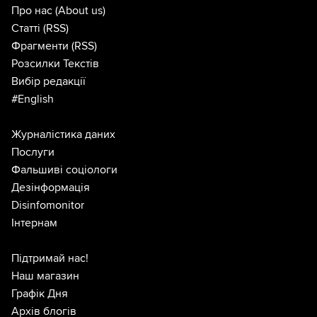
Про нас
(About us)
Статті
(RSS)
Фрагменти
(RSS)
Розсилки Текстів
Вибір редакції
#English
Журналістика даних
Послуги
Фальшиві соціологи
Дезінформація
Disinfomonitor
Інтернам
Підтримай нас!
Наш магазин
Графік Дня
Архів блогів