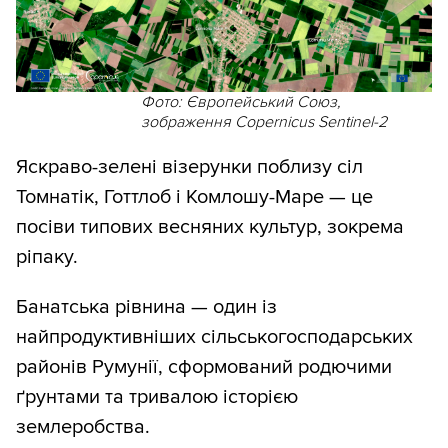
Фото: Європейський Союз,
зображення Copernicus Sentinel-2
Яскраво-зелені візерунки поблизу сіл
Томнатік, Готтлоб і Комлошу-Маре — це
посіви типових весняних культур, зокрема
ріпаку.
Банатська рівнина — один із
найпродуктивніших сільськогосподарських
районів Румунії, сформований родючими
ґрунтами та тривалою історією
землеробства.