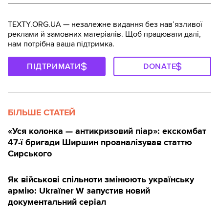
TEXTY.ORG.UA — незалежне видання без навʼязливої
реклами й замовних матеріалів. Щоб працювати далі,
нам потрібна ваша підтримка.
ПІДТРИМАТИ
DONATE
БІЛЬШЕ СТАТЕЙ
«Уся колонка — антикризовий піар»: екскомбат
47-ї бригади Ширшин проаналізував статтю
Сирського
Як військові спільноти змінюють українську
армію: Ukraїner W запустив новий
документальний серіал