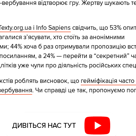
-вербування відтворює гру. Жертву шукають те
xty.org.ua і Info Sapiens
свідчить, що 53% опи
галися з’ясувати, хто стоїть за анонімними
и; 44% хоча б раз отримували пропозицію вс
 посиланням, а 24% — перейти в “секретний” ча
літків уже чули про діяльність російських спе
кстів роблять висновок, що
гейміфікація част
вербування
. Чи справді це так, пропонуємо по
ДИВІТЬСЯ НАС ТУТ