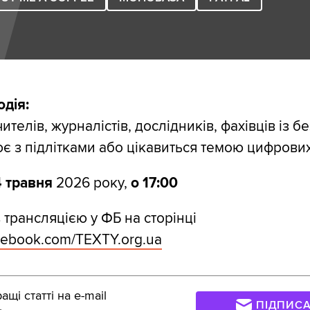
одія:
чителів, журналістів, дослідників, фахівців із б
ює з підлітками або цікавиться темою цифрових
4 травня
2026 року,
о 17:00
з трансляцією у ФБ на сторінці
acebook.com/TEXTY.org.ua
щі статті на e-mail
ПІДПИС