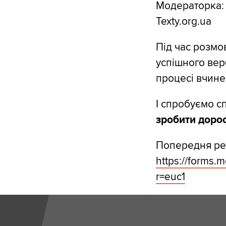
Модераторка
Texty.org.ua
Під час розм
успішного вер
процесі вчин
І спробуємо с
зробити дорос
Попередня реє
https://forms
r=euc1