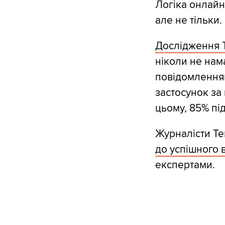
Логіка онлайн
але не тільки.
Дослідження Te
ніколи не нама
повідомленням
застосунок за
цьому, 85% під
Журналісти Те
до успішного 
експертами.