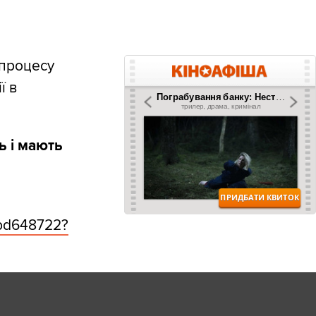
процесу
ї в
 і мають
4bd648722?