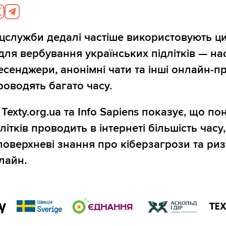
ецслужби дедалі частіше використовують ц
ля вербування українських підлітків — н
есенджери, анонімні чати та інші онлайн-п
роводять багато часу.
exty.org.ua та Info Sapiens показує, що по
ітків проводить в інтернеті більшість часу,
поверхневі знання про кіберзагрози та ри
лайн.