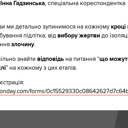
:
Інна Гадзинська
, спеціальна кореспондентка
ови ми детально зупинимося на кожному
кроці
бування підлітка, від
вибору жертви
до ізоляці
ення
злочину
.
пільно знайти
відповідь
на питання “
що можуть
лі
” на кожному з цих етапів.
страція:
.monday.com/forms/0c15529330c08642627d7c6