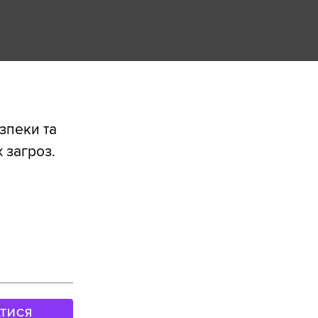
езпеки та
 загроз.
АТИСЯ