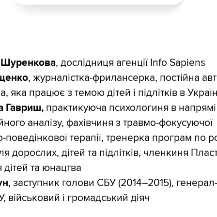
я Шуренкова
, дослідниця агенції Info Sapiens
щенко
, журналістка-фрилансерка, постійна ав
ua, яка працює з темою дітей і підлітків в Україн
а Гавриш,
практикуюча психологиня в напрямі
йного аналізу, фахівчиня з травмо-фокусуючої
о-поведінкової терапії, тренерка програм по ро
я дорослих, дітей та підлітків, членкиня Пласт
 дітей та юнацтва
ун
, заступник голови СБУ (2014–2015), генера
У, військовий і громадський діяч