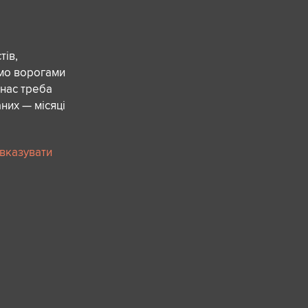
ів,
ємо ворогами
 нас треба
них — місяці
 вказувати