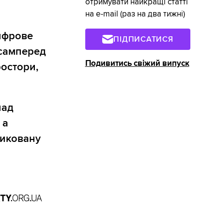
отримувати найкращі статті
на e-mail (раз на два тижні)
ифрове
ПІДПИСАТИСЯ
асамперед
Подивитись свіжий випуск
ростори,
над
 а
зиковану