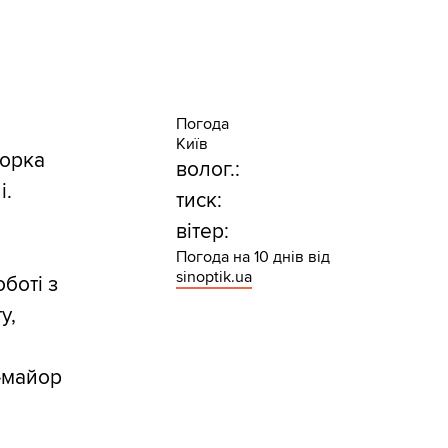
Погода
Київ
торка
волог.:
і.
тиск:
вітер:
Погода на 10 днів від
sinoptik.ua
боті з
у,
л-майор