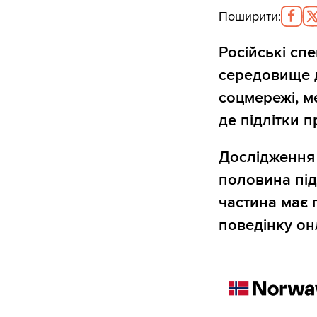
Поширити
:
Російські сп
середовище д
соцмережі, м
де підлітки п
Дослідження T
половина підл
частина має 
поведінку он