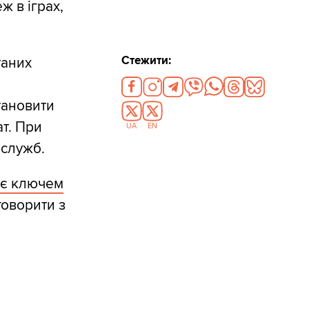
ж в іграх,
Стежити:
таних
тановити
т. При
UA
EN
цслужб.
о є ключем
говорити з