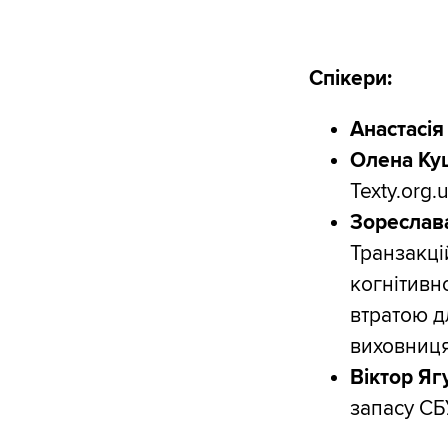
Спікери:
Анастасі
Олена Ку
Texty.org.
Зореслав
Транзакці
когнітивн
втратою дл
виховниця
Віктор Яг
запасу СБ