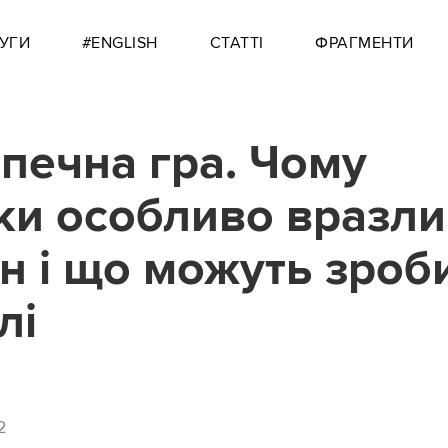
УГИ
#ENGLISH
СТАТТІ
ФРАГМЕНТИ
печна гра. Чому
тки особливо вразли
н і що можуть зроб
лі
2