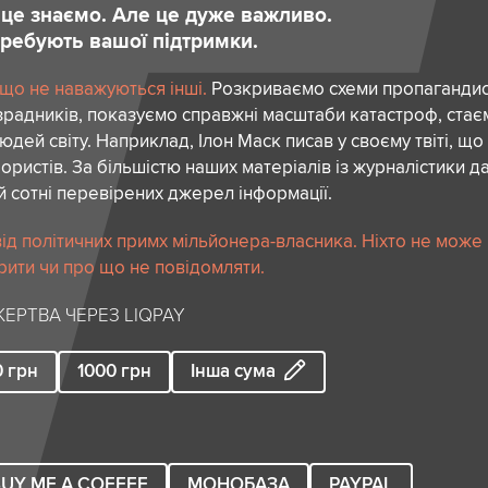
и це знаємо. Але це дуже важливо.
отребують вашої підтримки.
 що не наважуються інші.
Розкриваємо схеми пропагандист
зрадників, показуємо справжні масштаби катастроф, ста
дей світу. Наприклад, Ілон Маск писав у своєму твіті, що
ористів. За більшістю наших матеріалів із журналістики да
й сотні перевірених джерел інформації.
ід політичних примх мільйонера-власника. Ніхто не може
рити чи про що не повідомляти.
ЕРТВА ЧЕРЕЗ LIQPAY
0
грн
1000
грн
Інша сума
UY ME A COFFEE
МОНОБАЗА
PAYPAL