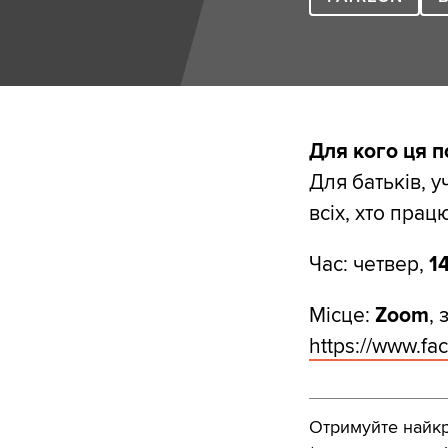
Для кого ця п
Для батьків, у
всіх, хто прац
Час: четвер,
1
Місце:
Zoom
, 
https://www.f
Отримуйте найкра