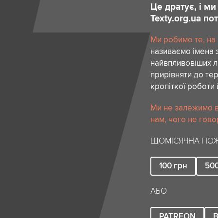
Це дратує, і м
Texty.org.ua п
Ми робимо те, на
називаємо імена 
найвпливовіших лю
прирівняти до тер
кропіткої роботи 
Ми не залежимо в
нам, чого не гово
ЩОМІСЯЧНА ПОЖ
100
грн
50
АБО
PATREON
B