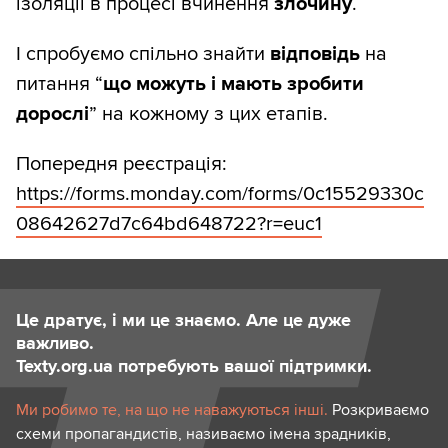
ізоляції в процесі вчинення
злочину
.
І спробуємо спільно знайти
відповідь
на
питання “
що можуть і мають зробити
дорослі
” на кожному з цих етапів.
Попередня реєстрація:
https://forms.monday.com/forms/0c15529330c
08642627d7c64bd648722?r=euc1
Це дратує, і ми це знаємо. Але це дуже
важливо.
Texty.org.ua потребують вашої підтримки.
Ми робимо те, на що не наважуються інші.
Розкриваємо
схеми пропагандистів, називаємо імена зрадників,