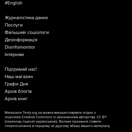
#English
Журналістика даних
Послуги
Фальшиві соціологи
Дезінформація
Disinfomonitor
Інтернам
Підтримай нас!
Наш магазин
Графік Дня
Архів блогів
Архів книг
Матеріали Texty.org.ua можна використовувати згідно з
ліцензією
Creative Commons із зазначенням авторства, CC BY
(переклад ліцензії
українською
). Велике прохання ставити
гіперпосилання в першому чи другому абзаці вашого матеріалу.