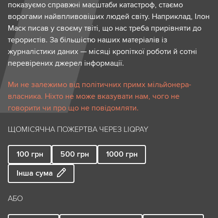
показуємо справжні масштаби катастроф, стаємо
ворогами найвпливовіших людей світу. Наприклад, Ілон
Маск писав у своєму твіті, що нас треба прирівняти до
терористів. За більшістю наших матеріалів із
журналістики даних — місяці кропіткої роботи й сотні
перевірених джерел інформації.
Ми не залежимо від політичних примх мільйонера-
власника. Ніхто не може вказувати нам, чого не
говорити чи про що не повідомляти.
ЩОМІСЯЧНА ПОЖЕРТВА ЧЕРЕЗ LIQPAY
100
грн
500
грн
1000
грн
Інша сума
АБО