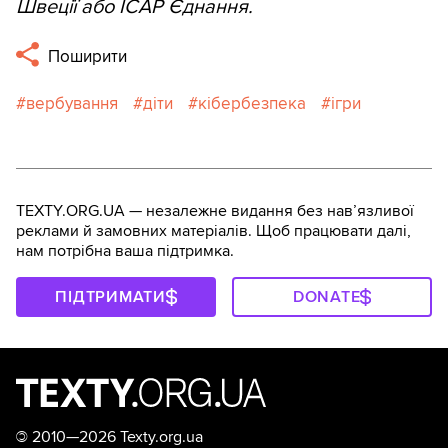
Швеції або ІСАР Єднання.
Поширити
вербування
діти
кібербезпека
ігри
TEXTY.ORG.UA — незалежне видання без навʼязливої
реклами й замовних матеріалів. Щоб працювати далі,
нам потрібна ваша підтримка.
ПІДТРИМАТИ
DONATE
©
2010—2026 Texty.org.ua