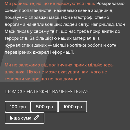
Ми робимо те, на що не наважуються інші.
Розкриваємо
схеми пропагандистів, називаємо імена зрадників,
показуємо справжні масштаби катастроф, стаємо
ворогами найвпливовіших людей світу. Наприклад, Ілон
Маск писав у своєму твіті, що нас треба прирівняти до
терористів. За більшістю наших матеріалів із
журналістики даних — місяці кропіткої роботи й сотні
перевірених джерел інформації.
Ми не залежимо від політичних примх мільйонера-
власника. Ніхто не може вказувати нам, чого не
говорити чи про що не повідомляти.
ЩОМІСЯЧНА ПОЖЕРТВА ЧЕРЕЗ LIQPAY
100
грн
500
грн
1000
грн
Інша сума