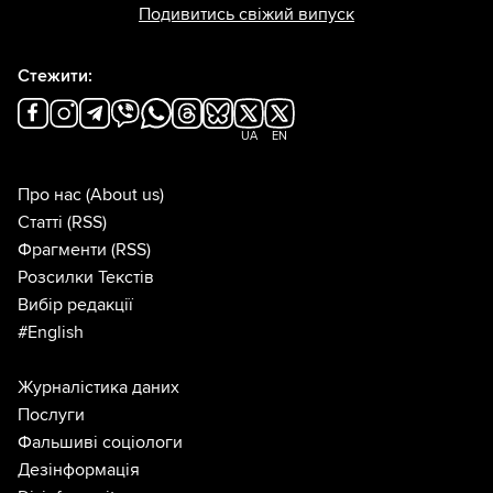
Подивитись свіжий випуск
Стежити:
UA
EN
Про нас
(About us)
Статті
(RSS)
Фрагменти
(RSS)
Розсилки Текстів
Вибір редакції
#English
Журналістика даних
Послуги
Фальшиві соціологи
Дезінформація