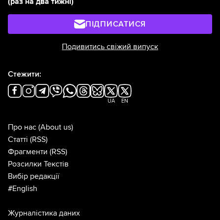
(раз на два тижні)
ПІДПИСАТИСЯ
Подивитись свіжий випуск
Стежити:
UA
EN
Про нас
(About us)
Статті
(RSS)
Фрагменти
(RSS)
Розсилки Текстів
Вибір редакції
#English
Журналістика даних