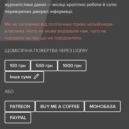
журналістики даних — місяці кропіткої роботи й сотні
перевірених джерел інформації.
Ми не залежимо від політичних примх мільйонера-
власника. Ніхто не може вказувати нам, чого не
говорити чи про що не повідомляти.
ЩОМІСЯЧНА ПОЖЕРТВА ЧЕРЕЗ LIQPAY
100
грн
500
грн
1000
грн
Інша сума
АБО
PATREON
BUY ME A COFFEE
МОНОБАЗА
PAYPAL