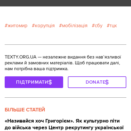
житомир
корупція
мобілізація
сбу
тцк
TEXTY.ORG.UA — незалежне видання без навʼязливої
реклами й замовних матеріалів. Щоб працювати далі,
нам потрібна ваша підтримка.
ПІДТРИМАТИ
DONATE
БІЛЬШЕ СТАТЕЙ
«Називайся хоч Григорієм». Як культурно піти
до війська через Центр рекрутингу української