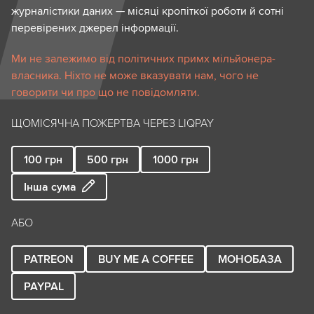
журналістики даних — місяці кропіткої роботи й сотні
перевірених джерел інформації.
Ми не залежимо від політичних примх мільйонера-
власника. Ніхто не може вказувати нам, чого не
говорити чи про що не повідомляти.
ЩОМІСЯЧНА ПОЖЕРТВА ЧЕРЕЗ LIQPAY
100
грн
500
грн
1000
грн
Інша сума
АБО
PATREON
BUY ME A COFFEE
МОНОБАЗА
PAYPAL