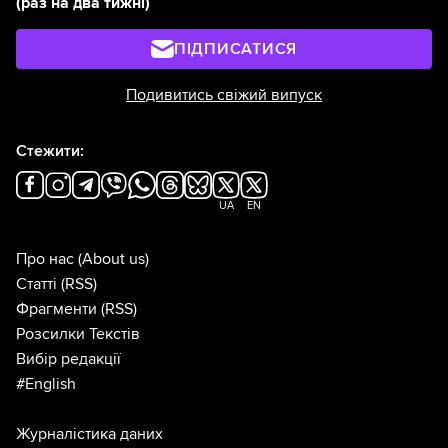
(раз на два тижні)
ПІДПИСАТИСЯ
Подивитись свіжий випуск
Стежити:
UA
EN
Про нас
(About us)
Статті
(RSS)
Фрагменти
(RSS)
Розсилки Текстів
Вибір редакції
#English
Журналістика даних