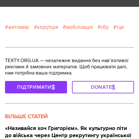
житомир
корупція
мобілізація
сбу
тцк
TEXTY.ORG.UA — незалежне видання без навʼязливої
реклами й замовних матеріалів. Щоб працювати далі,
нам потрібна ваша підтримка.
ПІДТРИМАТИ
DONATE
БІЛЬШЕ СТАТЕЙ
«Називайся хоч Григорієм». Як культурно піти
до війська через Центр рекрутингу української