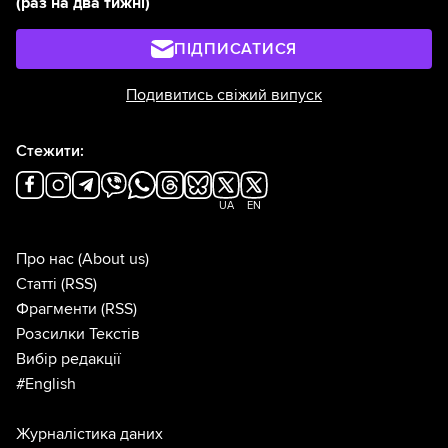
(раз на два тижні)
ПІДПИСАТИСЯ
Подивитись свіжий випуск
Стежити:
UA
EN
Про нас
(About us)
Статті
(RSS)
Фрагменти
(RSS)
Розсилки Текстів
Вибір редакції
#English
Журналістика даних