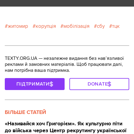
житомир
корупція
мобілізація
сбу
тцк
TEXTY.ORG.UA — незалежне видання без навʼязливої
реклами й замовних матеріалів. Щоб працювати далі,
нам потрібна ваша підтримка.
ПІДТРИМАТИ
DONATE
БІЛЬШЕ СТАТЕЙ
«Називайся хоч Григорієм». Як культурно піти
до війська через Центр рекрутингу української