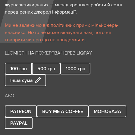
журналістики даних — місяці кропіткої роботи й сотні
перевірених джерел інформації.
Ми не залежимо від політичних примх мільйонера-
власника. Ніхто не може вказувати нам, чого не
говорити чи про що не повідомляти.
ЩОМІСЯЧНА ПОЖЕРТВА ЧЕРЕЗ LIQPAY
100
грн
500
грн
1000
грн
Інша сума
АБО
PATREON
BUY ME A COFFEE
МОНОБАЗА
PAYPAL