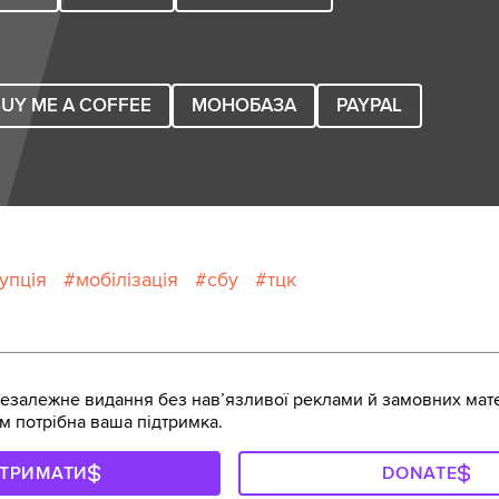
UY ME A COFFEE
МОНОБАЗА
PAYPAL
упція
мобілізація
сбу
тцк
залежне видання без навʼязливої реклами й замовних мате
м потрібна ваша підтримка.
ДТРИМАТИ
DONATE