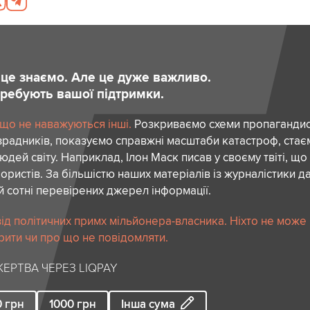
и це знаємо. Але це дуже важливо.
отребують вашої підтримки.
 що не наважуються інші.
Розкриваємо схеми пропагандист
зрадників, показуємо справжні масштаби катастроф, ста
дей світу. Наприклад, Ілон Маск писав у своєму твіті, що
ористів. За більшістю наших матеріалів із журналістики да
й сотні перевірених джерел інформації.
ід політичних примх мільйонера-власника. Ніхто не може
рити чи про що не повідомляти.
ЕРТВА ЧЕРЕЗ LIQPAY
0
грн
1000
грн
Інша сума