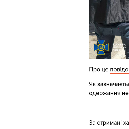
Про це
повід
Як зазначаєть
одержання неп
За отримані х