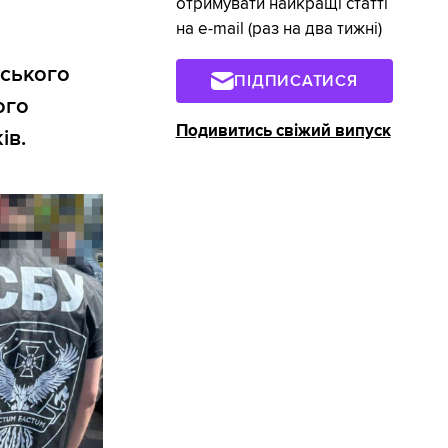
отримувати найкращі статті
на e-mail (раз на два тижні)
ського
ПІДПИСАТИСЯ
ого
Подивитись свіжий випуск
ів.