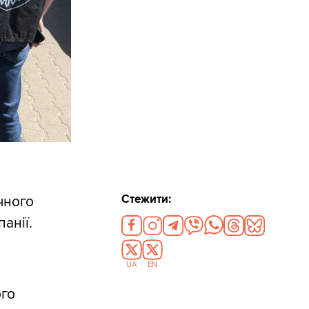
Стежити:
чного
анії.
UA
EN
ого