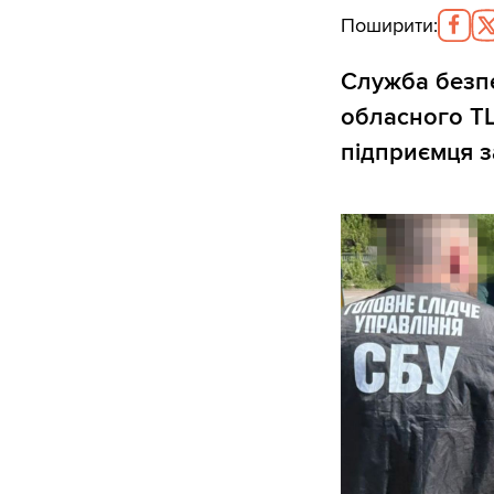
Поширити
:
Служба безп
обласного ТЦ
підприємця з