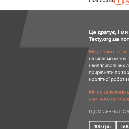
Поширити
:
Це дратує, і м
Texty.org.ua п
Ми робимо те, на
називаємо імена 
найвпливовіших лю
прирівняти до тер
кропіткої роботи 
Ми не залежимо в
нам, чого не гово
ЩОМІСЯЧНА ПОЖ
100
грн
50