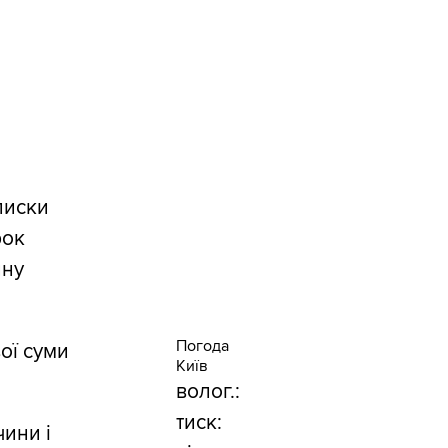
писки
рок
ину
Погода
ої суми
Київ
волог.:
тиск:
ини і