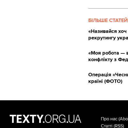
БІЛЬШЕ СТАТЕЙ
«Називайся хоч 
рекрутингу укра
«Моя робота — в
конфлікту з Фе
Операція «Чесни
країні (ФОТО)
Про нас
(Abo
Статті
(RSS)