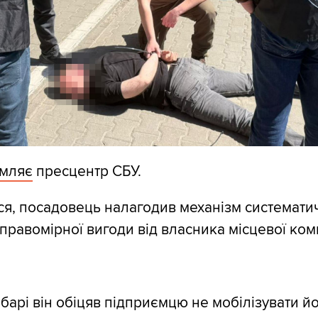
омляє
пресцентр СБУ.
ся, посадовець налагодив механізм системати
равомірної вигоди від власника місцевої комп
абарі він обіцяв підприємцю не мобілізувати й