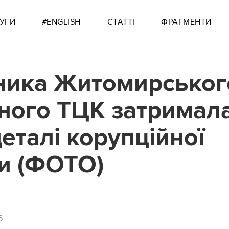
УГИ
#ENGLISH
СТАТТІ
ФРАГМЕНТИ
ника Житомирськог
ного ТЦК затримал
деталі корупційної
и (ФОТО)
6