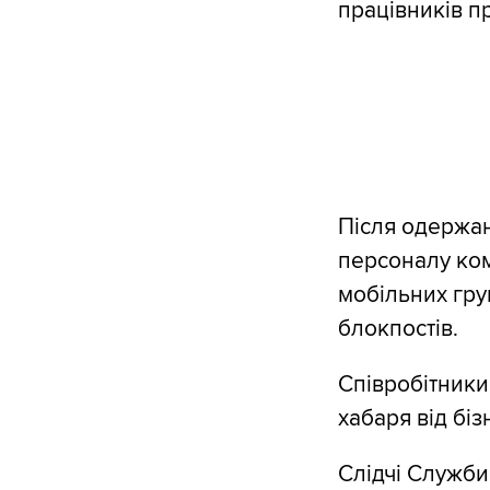
працівників пр
Після одержан
персоналу ком
мобільних гру
блокпостів.
Співробітники
хабаря від бі
Слідчі Служби