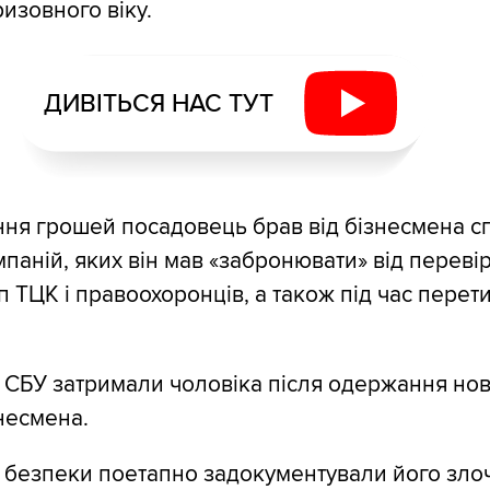
изовного віку.
ДИВІТЬСЯ НАС ТУТ
ня грошей посадовець брав від бізнесмена с
паній, яких він мав «забронювати» від переві
п ТЦК і правоохоронців, а також під час перет
 СБУ затримали чоловіка після одержання нов
знесмена.
 безпеки поетапно задокументували його злоч