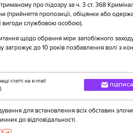
триманому про підозру за ч. 3 ст. 368 Криміна
ни (прийняття пропозиції, обіцянки або одерж
ї вигоди службовою особою).
итання щодо обрання міри запобіжного заходу
 загрожує до 10 років позбавлення волі з ко
щі статті на e-mail
ПІДПИС
)
дування для встановлення всіх обставин злочи
инних до відповідальності.