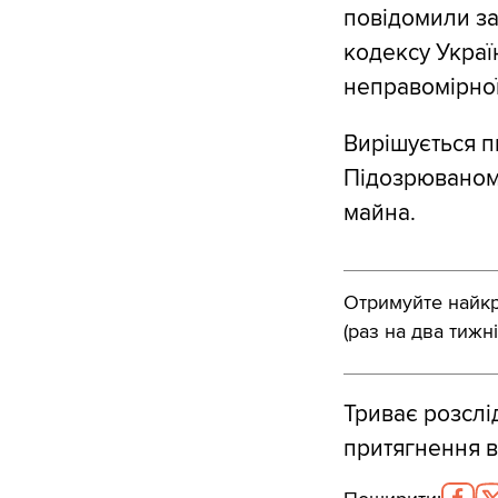
повідомили за
кодексу Украї
неправомірно
Вирішується п
Підозрюваному
майна.
Отримуйте найкра
(раз на два тижні
Триває розслі
притягнення в