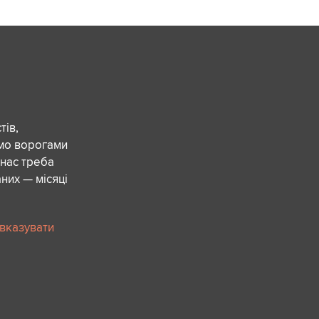
ів,
ємо ворогами
 нас треба
них — місяці
 вказувати