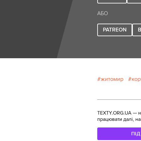
АБО
PATREON
B
житомир
кор
TEXTY.ORG.UA — не
працювати далі, на
ПІ