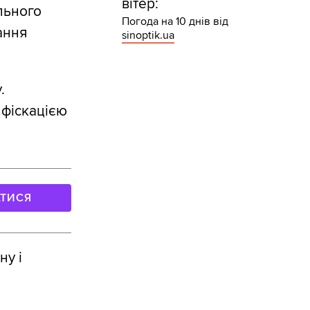
вітер:
льного
Погода на 10 днів від
ання
sinoptik.ua
.
нфіскацією
АТИСЯ
ну і