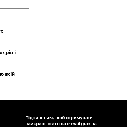
тр
адрів і
о всій
Підпишіться, щоб отримувати
найкращі статті на e-mail (раз на