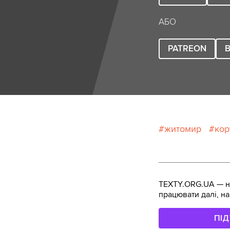
АБО
PATREON
B
житомир
кор
TEXTY.ORG.UA — не
працювати далі, на
ПІ