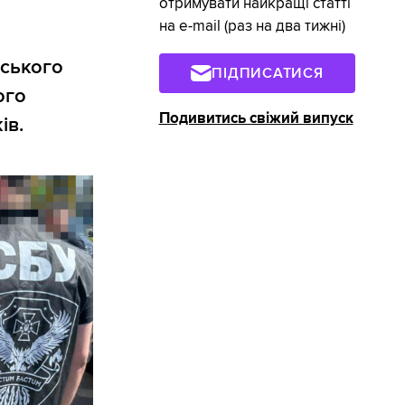
отримувати найкращі статті
на e-mail (раз на два тижні)
ського
ПІДПИСАТИСЯ
ого
Подивитись свіжий випуск
ів.