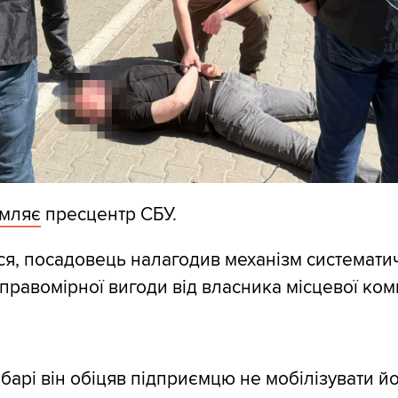
омляє
пресцентр СБУ.
ся, посадовець налагодив механізм системати
равомірної вигоди від власника місцевої комп
абарі він обіцяв підприємцю не мобілізувати й