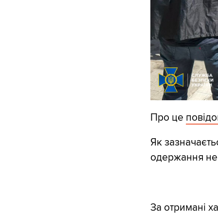
Про це
повід
Як зазначаєть
одержання неп
За отримані х