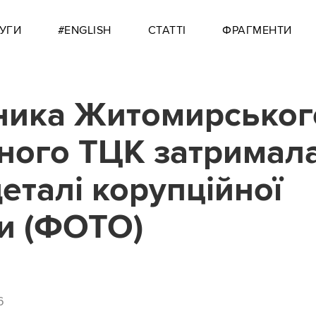
УГИ
#ENGLISH
СТАТТІ
ФРАГМЕНТИ
ника Житомирськог
ного ТЦК затримал
деталі корупційної
и (ФОТО)
6