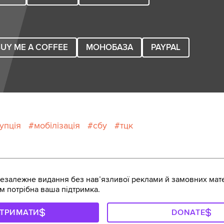
UY ME A COFFEE
МОНОБАЗА
PAYPAL
упція
мобілізація
сбу
тцк
залежне видання без навʼязливої реклами й замовних мате
м потрібна ваша підтримка.
ДТРИМАТИ
DONATE