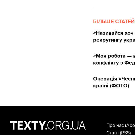
БІЛЬШЕ СТАТЕЙ
«Називайся хоч 
рекрутингу укра
«Моя робота — в
конфлікту з Фе
Операція «Чесни
країні (ФОТО)
Про нас
(Abo
Статті
(RSS)