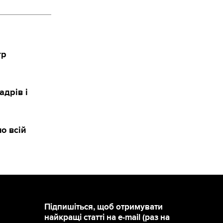
тр
адрів і
о всій
Підпишіться, щоб отримувати
найкращі статті на e-mail (раз на