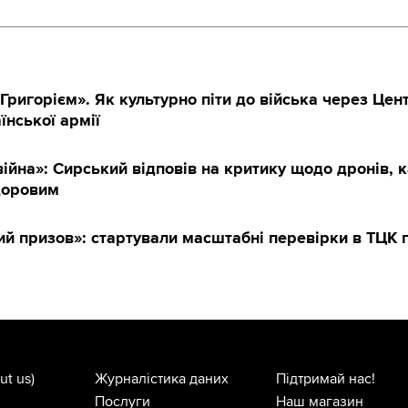
Григорієм». Як культурно піти до війська через Цен
їнської армії
ійна»: Сирський відповів на критику щодо дронів, к
доровим
й призов»: стартували масштабні перевірки в ТЦК п
ut us)
Журналістика даних
Підтримай нас!
Послуги
Наш магазин