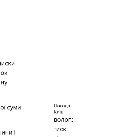
писки
рок
ину
Погода
ої суми
Київ
волог.:
тиск:
ини і