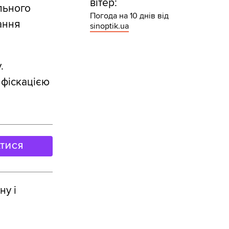
вітер:
льного
Погода на 10 днів від
ання
sinoptik.ua
.
нфіскацією
АТИСЯ
ну і