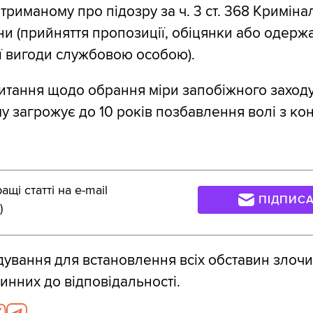
триманому про підозру за ч. 3 ст. 368 Криміна
ни (прийняття пропозиції, обіцянки або одерж
ї вигоди службовою особою).
итання щодо обрання міри запобіжного заходу
 загрожує до 10 років позбавлення волі з ко
щі статті на e-mail
ПІДПИС
)
дування для встановлення всіх обставин злочи
инних до відповідальності.