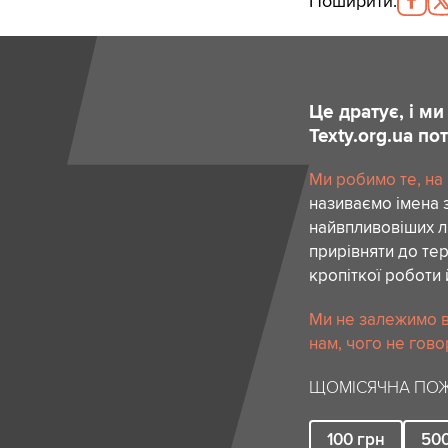
Поширити
:
Це дратує, і м
Texty.org.ua п
Ми робимо те, на
називаємо імена 
найвпливовіших лю
прирівняти до тер
кропіткої роботи 
Ми не залежимо в
нам, чого не гово
ЩОМІСЯЧНА ПОЖ
100
грн
50