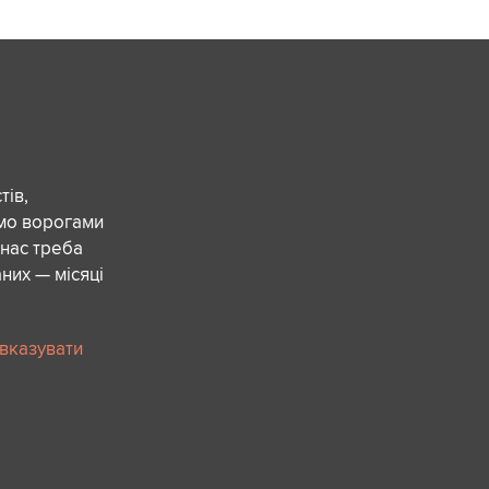
ів,
ємо ворогами
 нас треба
них — місяці
 вказувати