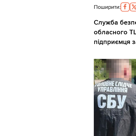
Поширити
:
Служба безп
обласного ТЦ
підприємця з