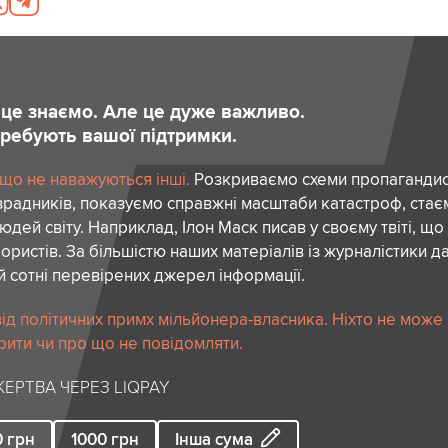
и це знаємо. Але це дуже важливо.
отребують вашої підтримки.
 що не наважуються інші.
Розкриваємо схеми пропагандист
зрадників, показуємо справжні масштаби катастроф, ста
дей світу. Наприклад, Ілон Маск писав у своєму твіті, що
ористів. За більшістю наших матеріалів із журналістики да
й сотні перевірених джерел інформації.
ід політичних примх мільйонера-власника. Ніхто не може
рити чи про що не повідомляти.
ЕРТВА ЧЕРЕЗ LIQPAY
0
грн
1000
грн
Інша сума