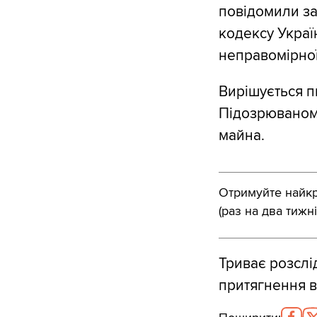
повідомили за
кодексу Украї
неправомірно
Вирішується п
Підозрюваному
майна.
Отримуйте найкра
(раз на два тижні
Триває розслі
притягнення в