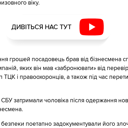
изовного віку.
ДИВІТЬСЯ НАС ТУТ
ня грошей посадовець брав від бізнесмена с
паній, яких він мав «забронювати» від переві
п ТЦК і правоохоронців, а також під час перет
 СБУ затримали чоловіка після одержання нов
знесмена.
 безпеки поетапно задокументували його злоч