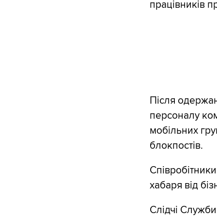
працівників пр
Після одержан
персоналу ком
мобільних гру
блокпостів.
Співробітники
хабаря від бі
Слідчі Служби