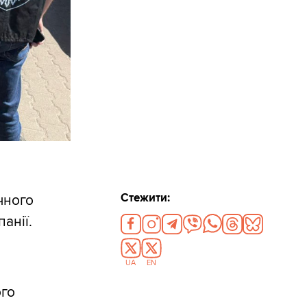
Стежити:
чного
анії.
UA
EN
ого