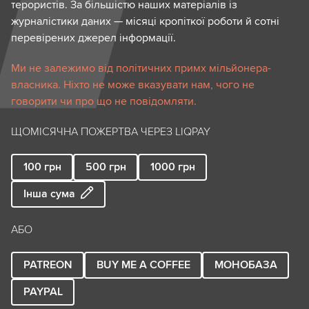
терористів. За більшістю наших матеріалів із
журналістики даних — місяці кропіткої роботи й сотні
перевірених джерел інформації.
Ми не залежимо від політичних примх мільйонера-
власника. Ніхто не може вказувати нам, чого не
говорити чи про що не повідомляти.
ЩОМІСЯЧНА ПОЖЕРТВА ЧЕРЕЗ LIQPAY
100
грн
500
грн
1000
грн
Інша сума
АБО
PATREON
BUY ME A COFFEE
МОНОБАЗА
PAYPAL