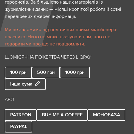
терористів. За більшістю наших матеріалів із
журналістики даних — місяці кропіткої роботи й сотні
перевірених джерел інформації.
Ми не залежимо від політичних примх мільйонера-
власника. Ніхто не може вказувати нам, чого не
говорити чи про що не повідомляти.
ЩОМІСЯЧНА ПОЖЕРТВА ЧЕРЕЗ LIQPAY
100
грн
500
грн
1000
грн
Інша сума
АБО
PATREON
BUY ME A COFFEE
МОНОБАЗА
PAYPAL