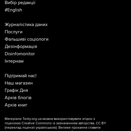
Вибір редакції
#English
Журналістика даних
Послуги
Фальшиві соціологи
Дезінформація
Disinfomonitor
Інтернам
Підтримай нас!
Наш магазин
Графік Дня
Архів блогів
Архів книг
Матеріали Texty.org.ua можна використовувати згідно з
ліцензією
Creative Commons із зазначенням авторства, CC BY
(переклад ліцензії
українською
). Велике прохання ставити