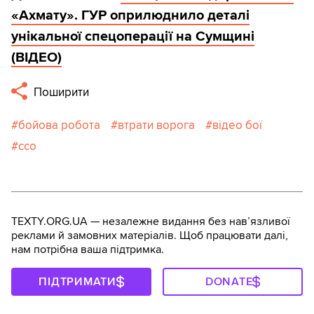
«Ахмату». ГУР оприлюднило деталі
унікальної спецоперації на Сумщині
(ВІДЕО)
Поширити
бойова робота
втрати ворога
відео бої
ссо
TEXTY.ORG.UA — незалежне видання без навʼязливої
реклами й замовних матеріалів. Щоб працювати далі,
нам потрібна ваша підтримка.
ПІДТРИМАТИ
DONATE