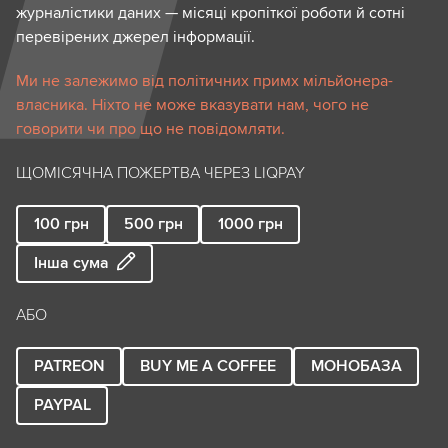
журналістики даних — місяці кропіткої роботи й сотні
перевірених джерел інформації.
Ми не залежимо від політичних примх мільйонера-
власника. Ніхто не може вказувати нам, чого не
говорити чи про що не повідомляти.
ЩОМІСЯЧНА ПОЖЕРТВА ЧЕРЕЗ LIQPAY
100
грн
500
грн
1000
грн
Інша сума
АБО
PATREON
BUY ME A COFFEE
МОНОБАЗА
PAYPAL