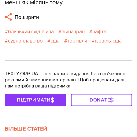
менш як місяць тому.
Поширити
близький схід війна
війна іран
нафта
судноплавство
сша
торгівля
ізраїль-сша
TEXTY.ORG.UA — незалежне видання без навʼязливої
реклами й замовних матеріалів. Щоб працювати далі,
нам потрібна ваша підтримка.
ПІДТРИМАТИ
DONATE
БІЛЬШЕ СТАТЕЙ