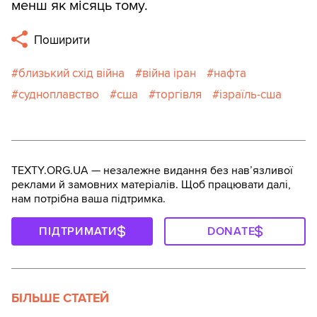
менш як місяць тому.
Поширити
близький схід війна
війна іран
нафта
судноплавство
сша
торгівля
ізраїль-сша
TEXTY.ORG.UA — незалежне видання без навʼязливої
реклами й замовних матеріалів. Щоб працювати далі,
нам потрібна ваша підтримка.
ПІДТРИМАТИ
DONATE
БІЛЬШЕ СТАТЕЙ