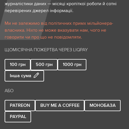
журналістики даних — місяці кропіткої роботи й сотні
перевірених джерел інформації.
Ми не залежимо від політичних примх мільйонера-
власника. Ніхто не може вказувати нам, чого не
говорити чи про що не повідомляти.
ЩОМІСЯЧНА ПОЖЕРТВА ЧЕРЕЗ LIQPAY
100
грн
500
грн
1000
грн
Інша сума
АБО
PATREON
BUY ME A COFFEE
МОНОБАЗА
PAYPAL