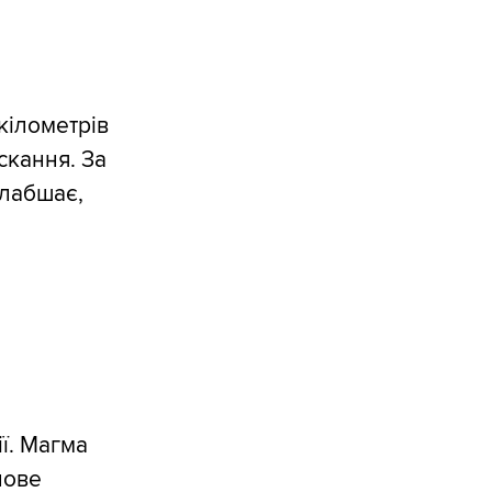
кілометрів
скання. За
слабшає,
ії. Магма
нове