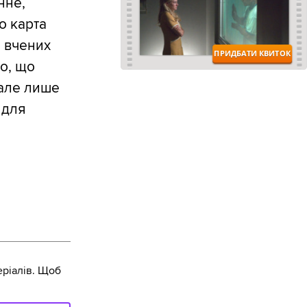
нне,
о карта
и вчених
о, що
 але лише
 для
ріалів. Щоб