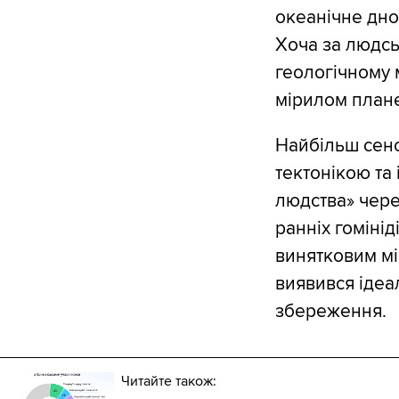
океанічне дно
Хоча за людсь
геологічному 
мірилом плане
Найбільш сенс
тектонікою та
людства» чере
ранніх гомінід
винятковим мі
виявився іде
збереження.
Читайте також: