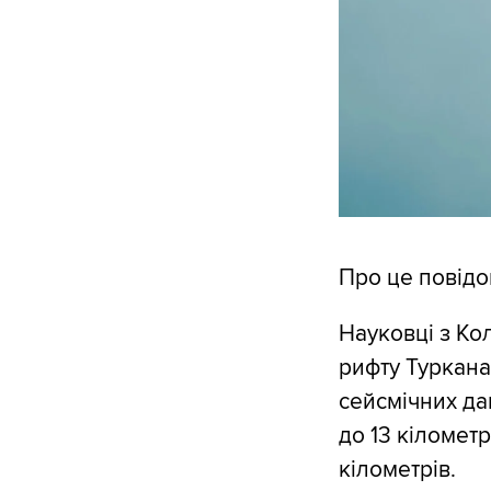
Про це повід
Науковці з Ко
рифту Туркана,
сейсмічних да
до 13 кіломет
кілометрів.