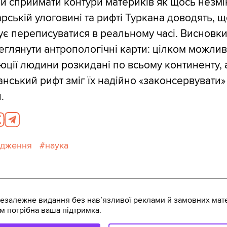
и сприймати контури материків як щось незмі
рській улоговині та рифті Туркана доводять, щ
ує переписуватися в реальному часі. Висновк
глянути антропологічні карти: цілком можлив
юції людини розкидані по всьому континенту,
нський рифт зміг їх надійно «законсервувати»
.
ідження
наука
залежне видання без навʼязливої реклами й замовних мате
м потрібна ваша підтримка.