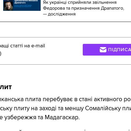
Як українці сприйняли звільнення
Федорова та призначення Драпатого,
— дослідження
щі статті на e-mail
ПІДПИС
)
лит
канська плита перебуває в стані активного ро
ську плиту на заході та меншу Сомалійську пл
е узбережжя та Мадагаскар.