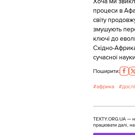
Хоча ми звикл
процеси в Афа
світу продовж
змушують пере
ключі до евол
Східно-Африка
сучасної науки
Поширити
:
африка
досл
TEXTY.ORG.UA — не
працювати далі, на