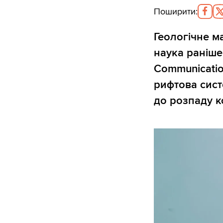
Поширити
:
Геологічне м
наука раніше
Communicatio
рифтова сист
до розпаду к