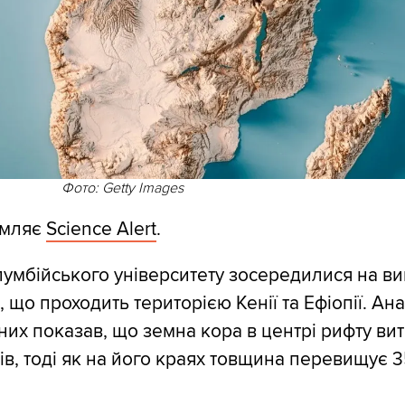
Фото: Getty Images
омляє
Science Alert
.
лумбійського університету зосередилися на ви
 що проходить територією Кенії та Ефіопії. Ана
них показав, що земна кора в центрі рифту ви
рів, тоді як на його краях товщина перевищує 3