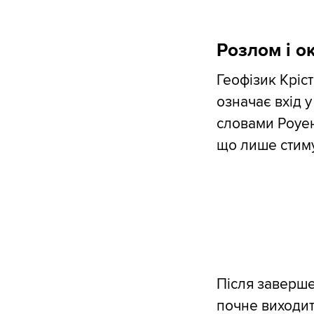
Розлом і о
Геофізик Кріс
означає вхід 
словами Роуен
що лише стим
Після заверше
почне виходит