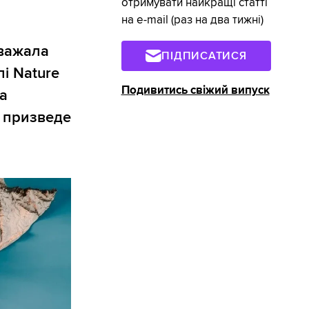
отримувати найкращі статті
на e-mail (раз на два тижні)
вважала
ПІДПИСАТИСЯ
і Nature
Подивитись свіжий випуск
а
е призведе