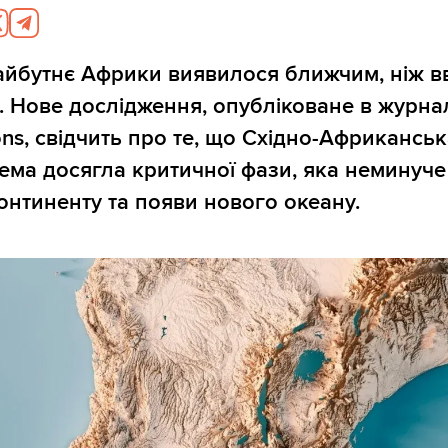
айбутнє Африки виявилося ближчим, ніж 
. Нове дослідження, опубліковане в журнал
ns, свідчить про те, що Східно-Африканськ
ема досягла критичної фази, яка неминуч
онтиненту та появи нового океану.