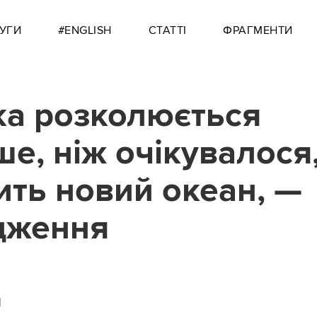
УГИ
#ENGLISH
СТАТТІ
ФРАГМЕНТИ
а розколюється
е, ніж очікувалося,
ить новий океан, —
дження
1