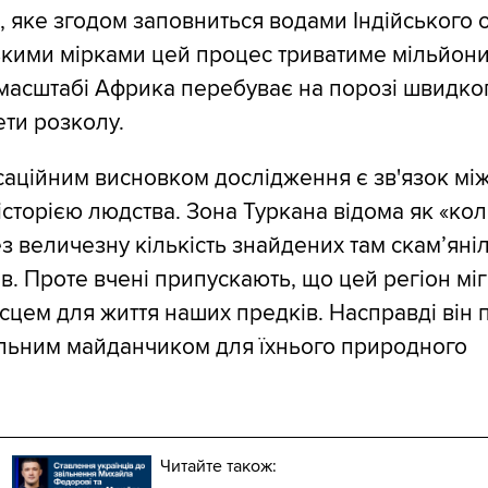
, яке згодом заповниться водами Індійського 
кими мірками цей процес триватиме мільйони 
масштабі Африка перебуває на порозі швидког
ти розколу.
аційним висновком дослідження є зв'язок мі
 історією людства. Зона Туркана відома як «ко
з величезну кількість знайдених там скам’яні
ів. Проте вчені припускають, що цей регіон міг 
сцем для життя наших предків. Насправді він 
альним майданчиком для їхнього природного
Читайте також: