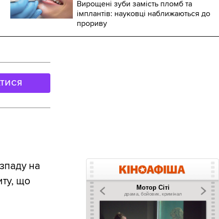
Вирощені зуби замість пломб та
імплантів: науковці наближаються до
прориву
АТИСЯ
зпаду на
иту, що