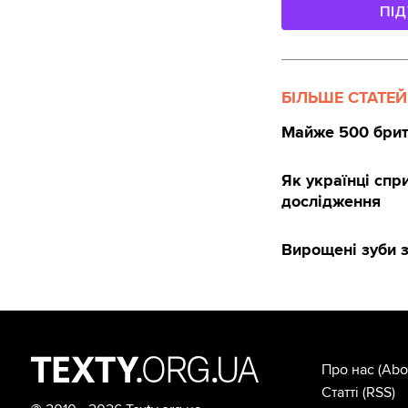
ПІ
БІЛЬШЕ СТАТЕЙ
Майже 500 брита
Як українці сп
дослідження
Вирощені зуби з
Про нас
(Abo
Статті
(RSS)