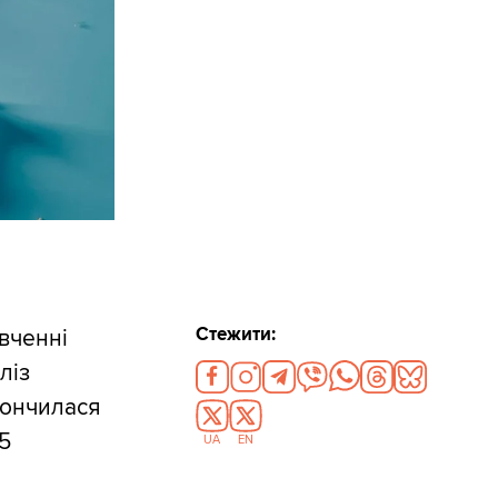
Стежити:
вченні
ліз
тончилася
5
UA
EN