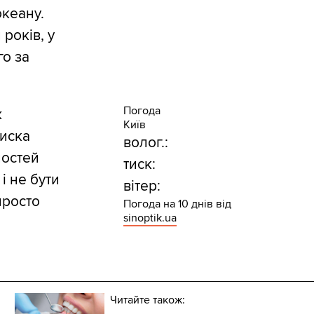
океану.
років, у
о за
Погода
ж
Київ
лиска
волог.:
лостей
тиск:
і не бути
вітер:
просто
Погода на 10 днів від
sinoptik.ua
Читайте також: