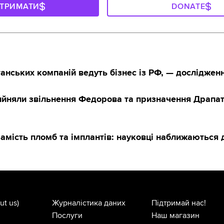
ДТРИМАТИ
DONATE
нських компаній ведуть бізнес із РФ, — досліджен
рийняли звільнення Федорова та призначення Драпат
амість пломб та імплантів: науковці наближаються 
ut us)
Журналістика даних
Підтримай нас!
Послуги
Наш магазин