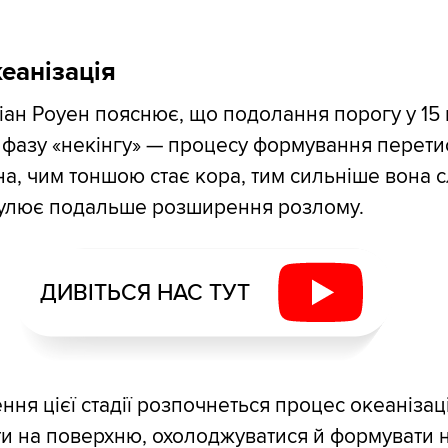
кеанізація
тіан Роуен пояснює, що подолання порогу у 15 
у фазу «некінгу» — процесу формування перети
а, чим тоншою стає кора, тим сильніше вона 
улює подальше розширення розлому.
ДИВІТЬСЯ НАС ТУТ
ння цієї стадії розпочнеться процес океанізац
и на поверхню, охолоджуватися й формувати 