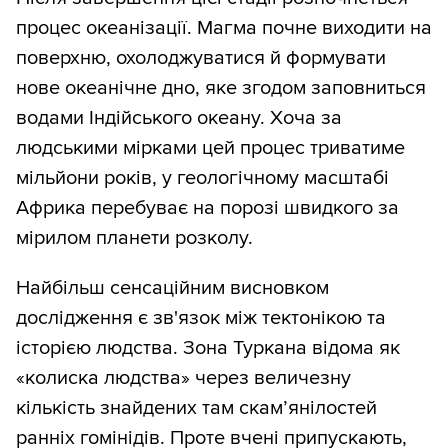
процес океанізації. Магма почне виходити на
поверхню, охолоджуватися й формувати
нове океанічне дно, яке згодом заповниться
водами Індійського океану. Хоча за
людськими мірками цей процес триватиме
мільйони років, у геологічному масштабі
Африка перебуває на порозі швидкого за
мірилом планети розколу.
Найбільш сенсаційним висновком
дослідження є зв'язок між тектонікою та
історією людства. Зона Туркана відома як
«колиска людства» через величезну
кількість знайдених там скам’янілостей
ранніх гомінідів. Проте вчені припускають,