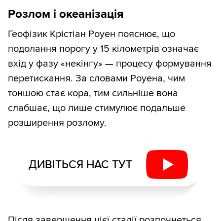
Розлом і океанізація
Геофізик Крістіан Роуен пояснює, що
подолання порогу у 15 кілометрів означає
вхід у фазу «некінгу» — процесу формування
перетискання. За словами Роуена, чим
тоншою стає кора, тим сильніше вона
слабшає, що лише стимулює подальше
розширення розлому.
ДИВІТЬСЯ НАС ТУТ
Після завершення цієї стадії розпочнеться