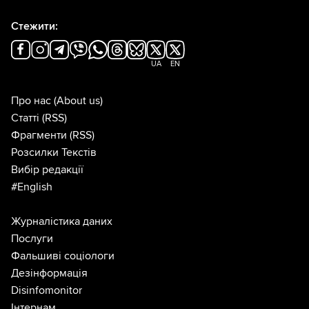
Стежити:
UA
EN
Про нас
(About us)
Статті
(RSS)
Фрагменти
(RSS)
Розсилки Текстів
Вибір редакції
#English
Журналістика даних
Послуги
Фальшиві соціологи
Дезінформація
Disinfomonitor
Інтернам