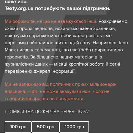
важливо.
Texty.org.ua потребують вашої підтримки.
Ми робимо те, на що не наважуються інші.
Розкриваємо
схеми пропагандистів, називаємо імена зрадників,
показуємо справжні масштаби катастроф, стаємо
ворогами найвпливовіших людей світу. Наприклад, Ілон
Маск писав у своєму твіті, що нас треба прирівняти до
терористів. За більшістю наших матеріалів із
журналістики даних — місяці кропіткої роботи й сотні
перевірених джерел інформації.
Ми не залежимо від політичних примх мільйонера-
власника. Ніхто не може вказувати нам, чого не
говорити чи про що не повідомляти.
ЩОМІСЯЧНА ПОЖЕРТВА ЧЕРЕЗ LIQPAY
100
грн
500
грн
1000
грн