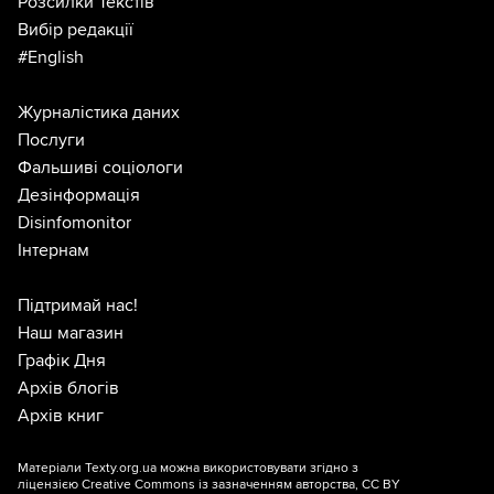
Розсилки Текстів
Вибір редакції
#English
Журналістика даних
Послуги
Фальшиві соціологи
Дезінформація
Disinfomonitor
Інтернам
Підтримай нас!
Наш магазин
Графік Дня
Архів блогів
Архів книг
Матеріали Texty.org.ua можна використовувати згідно з
ліцензією
Creative Commons із зазначенням авторства, CC BY