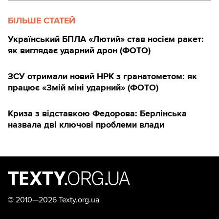
БІЛЬШЕ СТАТЕЙ
Український БПЛА «Лютий» став носієм ракет:
як виглядає ударний дрон (ФОТО)
ЗСУ отримали новий НРК з гранатометом: як
працює «Змій міні ударний» (ФОТО)
Криза з відставкою Федорова: Берлінська
назвала дві ключові проблеми влади
©
2010—2026 Texty.org.ua