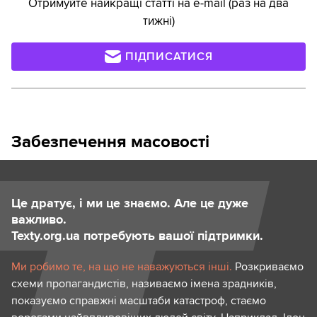
Отримуйте найкращі статті на e-mail (раз на два
тижні)
ПІДПИСАТИСЯ
Забезпечення масовості
Це дратує, і ми це знаємо. Але це дуже
важливо.
Texty.org.ua потребують вашої підтримки.
Ми робимо те, на що не наважуються інші.
Розкриваємо
схеми пропагандистів, називаємо імена зрадників,
показуємо справжні масштаби катастроф, стаємо