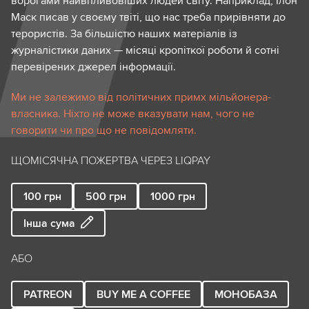
ворогами найвпливовіших людей світу. Наприклад, Ілон
Маск писав у своєму твіті, що нас треба прирівняти до
терористів. За більшістю наших матеріалів із
журналістики даних — місяці кропіткої роботи й сотні
перевірених джерел інформації.
Ми не залежимо від політичних примх мільйонера-
власника. Ніхто не може вказувати нам, чого не
говорити чи про що не повідомляти.
ЩОМІСЯЧНА ПОЖЕРТВА ЧЕРЕЗ LIQPAY
100
грн
500
грн
1000
грн
Інша сума
АБО
PATREON
BUY ME A COFFEE
МОНОБАЗА