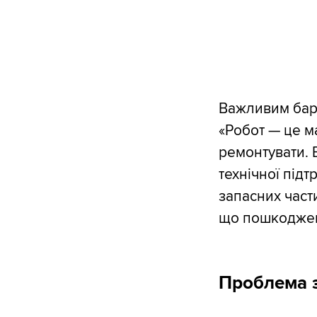
Важливим бар'
«Робот — це ма
ремонтувати. 
технічної підт
запасних част
що пошкоджену
Проблема з