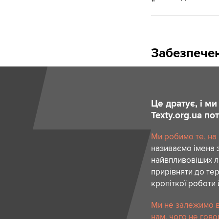
Забезпечен
Це дратує, і м
Texty.org.ua п
Ми робимо те, на
називаємо імена 
найвпливовіших лю
прирівняти до тер
кропіткої роботи 
Ми не залежимо в
нам, чого не гово