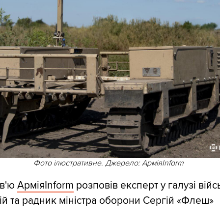
Фото ілюстративне. Джерело: АрміяInform
рв'ю
АрміяInform
розповів експерт у галузі вій
ій та радник міністра оборони Сергій «Флеш»