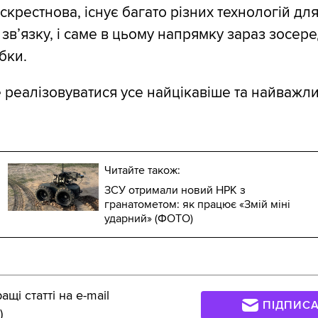
скрестнова, існує багато різних технологій дл
зв’язку, і саме в цьому напрямку зараз зосер
бки.
е реалізовуватися усе найцікавіше та найважл
Читайте також:
ЗСУ отримали новий НРК з
гранатометом: як працює «Змій міні
ударний» (ФОТО)
щі статті на e-mail
ПІДПИС
)