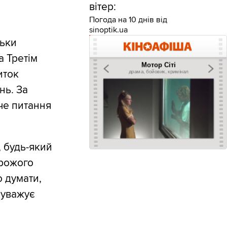
вітер:
Погода на 10 днів від
sinoptik.ua
льки
а Третім
иток
нь. За
че питання
 будь-який
орожого
о думати,
ауважує