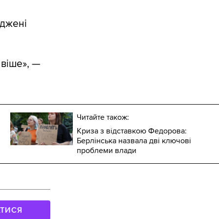
я
еджені
ивіше», —
Читайте також:
Криза з відставкою Федорова:
Берлінська назвала дві ключові
проблеми влади
АТИСЯ