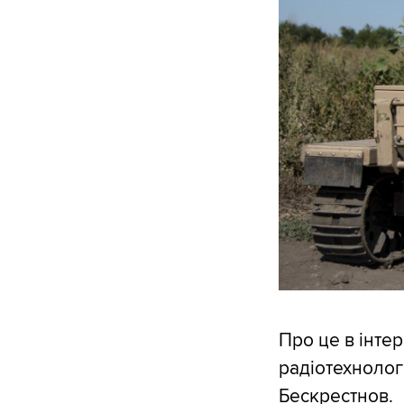
Про це в інте
радіотехнолог
Бескрестнов.