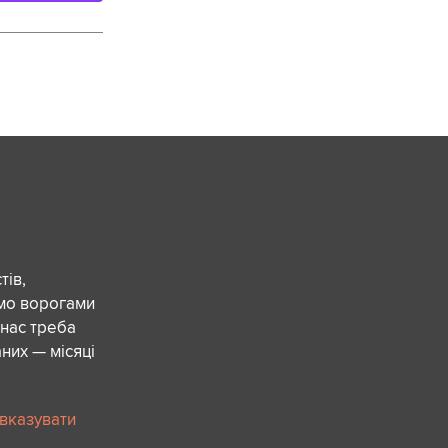
ів,
ємо ворогами
 нас треба
них — місяці
 вказувати