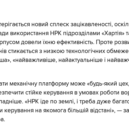
терігається новий сплеск зацікавленості, оскі
ади використання НРК підрозділами «Хартія» т
пусом довели їхню ефективність. Проте розв
ів стикається з низкою технологічних обмеже
а», «найважливіше, найактуальніше і найваж
ти механічну платформу може «будь-який цех,
безпечити стійке керування в умовах роботи в
адніше. «НРК їде по землі, і треба дуже багат
и керування на якомога більшій відстані», — з
а.