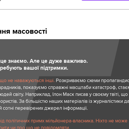
ня масовості
и це знаємо. Але це дуже важливо.
отребують вашої підтримки.
 що не наважуються інші.
Розкриваємо схеми пропагандист
зрадників, показуємо справжні масштаби катастроф, ста
дей світу. Наприклад, Ілон Маск писав у своєму твіті, що
ористів. За більшістю наших матеріалів із журналістики да
й сотні перевірених джерел інформації.
ід політичних примх мільйонера-власника. Ніхто не може
рити чи про що не повідомляти.