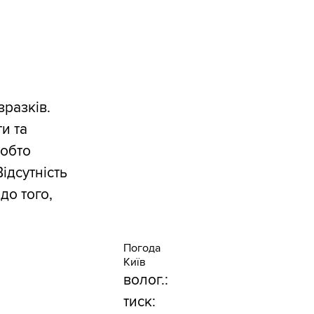
зразків.
и та
тобто
ідсутність
до того,
Погода
Київ
волог.:
тиск: