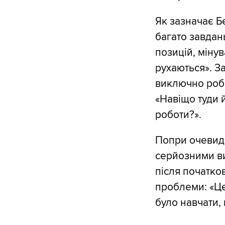
Як зазначає Б
багато завдан
позицій, мінув
рухаються». З
виключно робо
«Навіщо туди 
роботи?».
Попри очевидн
серйозними ви
після початко
проблеми: «Це
було навчати,