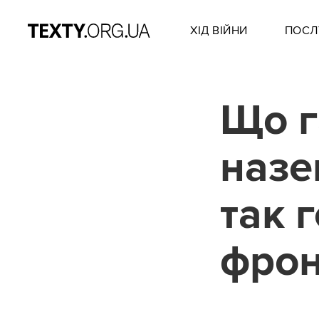
ХІД ВІЙНИ
ПОСЛ
Що г
назе
так 
фрон