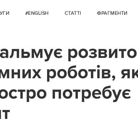
УГИ
#ENGLISH
СТАТТІ
ФРАГМЕНТИ
альмує розвито
мних роботів, я
гостро потребує
т