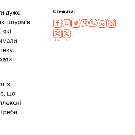
Стежити:
ти дуже
х, штурмів
 які
аймали
UA
EN
пеку:
хати
я із
є, що
плексні
 Треба