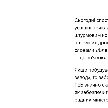
Сьогодні спос
успішні прикл
штурмовим кор
наземних дрон
словами «Флеш
— це зв’язок».
Якщо побудува
завод», то за
РЕБ значно скл
як забезпечит
радник міністр