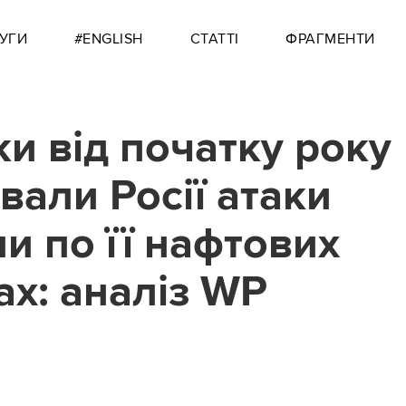
УГИ
#ENGLISH
СТАТТІ
ФРАГМЕНТИ
ки від початку року
вали Росії атаки
ни по її нафтових
ах: аналіз WP