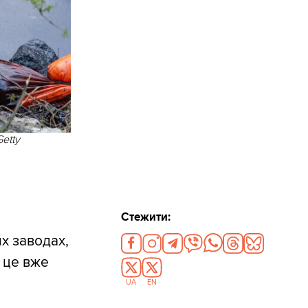
etty
Стежити:
х заводах,
 це вже
UA
EN