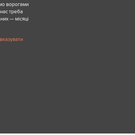
ємо ворогами
 нас треба
них — місяці
 вказувати