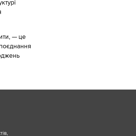
уктурі
я
ити, — це
 поєднання
коджень
ів,