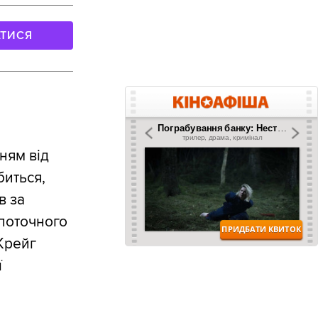
АТИСЯ
ням від
биться,
в за
 поточного
Крейг
ї