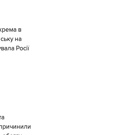
крема в
йську на
вала Росії
та
спричинили