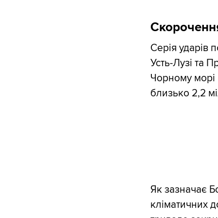
Скорочення
Серія ударів 
Усть-Лузі та 
Чорному морі н
близько 2,2 м
Як зазначає Б
кліматичних д