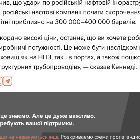
чив, що удари по російській нафтовій інфрастр
 російські нафтові компанії почати скороченн
вітні приблизно на 300 000–400 000 барелів.
кордно високі ціни, останнє, що ви хочете роб
иробничі потужності. Це може бути наслідком
овищ як на НПЗ, так і в портах, а також пош
труктурних трубопроводів», — сказав Кеннеді.
и це знаємо. Але це дуже важливо.
отребують вашої підтримки.
 що не наважуються інші.
Розкриваємо схеми пропагандист