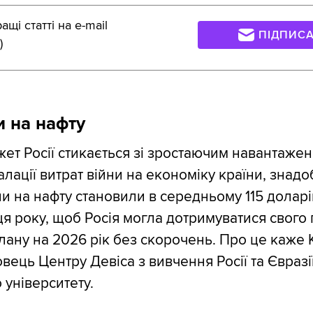
щі статті на e-mail
ПІДПИС
)
и на нафту
ет Росії стикається зі зростаючим навантажен
алації витрат війни на економіку країни, знадо
ни на нафту становили в середньому 115 доларі
ця року, щоб Росія могла дотримуватися свого
ану на 2026 рік без скорочень. Про це каже 
вець Центру Девіса з вивчення Росії та Євразі
 університету.