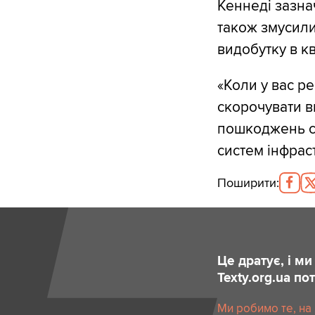
Кеннеді зазна
також змусили
видобутку в к
«Коли у вас ре
скорочувати в
пошкоджень сх
систем інфрас
Поширити
:
Це дратує, і м
Texty.org.ua п
Ми робимо те, на