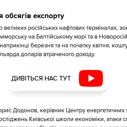
 обсягів експорту
по великих російських нафтових терміналах, зо
Приморську на Балтійському морі та в Новоросі
априкінці березня та на початку квітня, кошту
ільярда доларів втраченого доходу.
ДИВІТЬСЯ НАС ТУТ
орис Додонов, керівник Центру енергетичних 
осліджень Київської школи економіки, атаки 