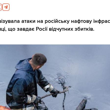
візувала атаки на російську нафтову інфра
яці, що завдає Росії відчутних збитків.