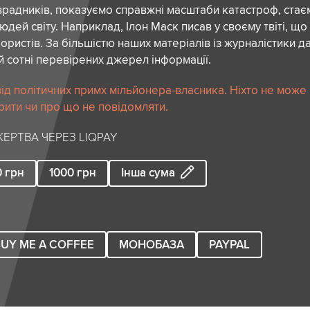
зрадників, показуємо справжні масштаби катастроф, ста
дей світу. Наприклад, Ілон Маск писав у своєму твіті, що
ористів. За більшістю наших матеріалів із журналістики да
й сотні перевірених джерел інформації.
ід політичних примх мільйонера-власника. Ніхто не може
рити чи про що не повідомляти.
ЕРТВА ЧЕРЕЗ LIQPAY
0
грн
1000
грн
Інша сума
UY ME A COFFEE
МОНОБАЗА
PAYPAL