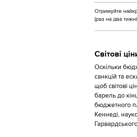
Отримуйте найкра
(раз на два тижні
Світові цін
Оскільки бюдж
санкцій та еск
щоб світові ці
барель до кін
бюджетного пл
Кеннеді, науко
Гарвардського