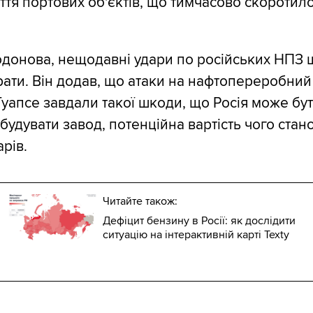
ття портових об'єктів, що тимчасово скоротил
донова, нещодавні удари по російських НПЗ 
рати. Він додав, що атаки на нафтопереробний
Туапсе завдали такої шкоди, що Росія може бу
будувати завод, потенційна вартість чого стан
рів.
Читайте також:
Дефіцит бензину в Росії: як дослідити
ситуацію на інтерактивній карті Texty