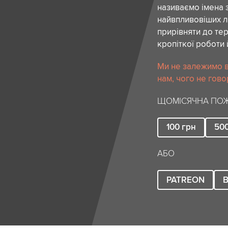
називаємо імена 
найвпливовіших лю
прирівняти до тер
кропіткої роботи 
Ми не залежимо в
нам, чого не гово
ЩОМІСЯЧНА ПОЖ
100
грн
50
АБО
PATREON
B