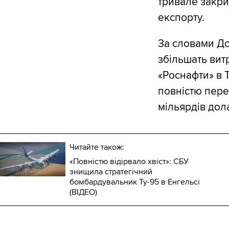
тривале закри
експорту.
За словами До
збільшать вит
«Роснафти» в 
повністю пере
мільярдів дола
Читайте також:
«Повністю відірвало хвіст»: СБУ
знищила стратегічний
бомбардувальник Ту-95 в Енгельсі
(ВІДЕО)