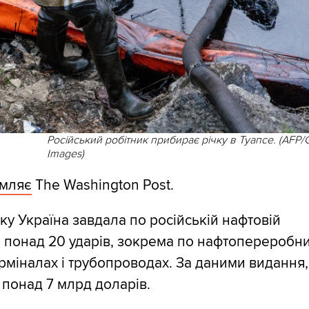
Російський робітник прибирає річку в Туапсе. (AFP/G
Images)
омляє
The Washington Post.
ку Україна завдала по російській нафтовій
і понад 20 ударів, зокрема по нафтопереробни
рміналах і трубопроводах. За даними видання,
понад 7 млрд доларів.