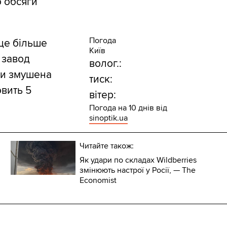
о обсяги
Погода
ще більше
Київ
 завод
волог.:
ти змушена
тиск:
овить 5
вітер:
Погода на 10 днів від
sinoptik.ua
Читайте також:
Як удари по складах Wildberries
змінюють настрої у Росії, — The
Economist