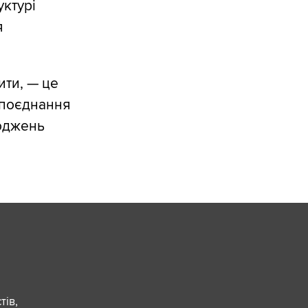
уктурі
я
ити, — це
 поєднання
коджень
ів,