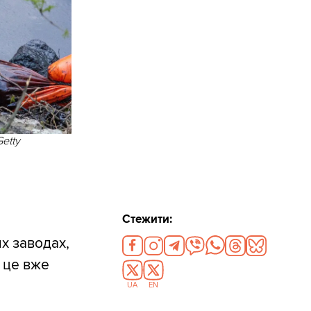
etty
Стежити:
х заводах,
 це вже
UA
EN