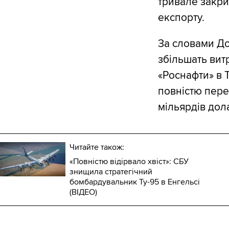
тривале закри
експорту.
За словами До
збільшать вит
«Роснафти» в 
повністю пере
мільярдів дола
Читайте також:
«Повністю відірвало хвіст»: СБУ
знищила стратегічний
бомбардувальник Ту-95 в Енгельсі
(ВІДЕО)