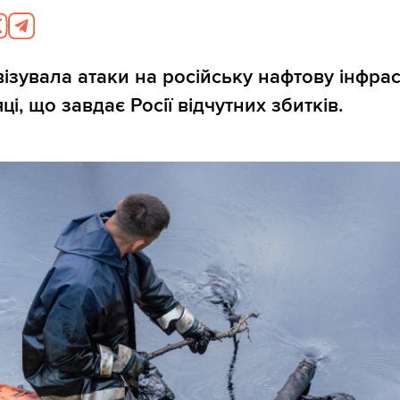
візувала атаки на російську нафтову інфра
яці, що завдає Росії відчутних збитків.