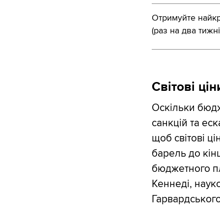
Отримуйте найкра
(раз на два тижні
Світові цін
Оскільки бюдж
санкцій та еск
щоб світові ці
барель до кін
бюджетного пл
Кеннеді, науко
Гарвардського