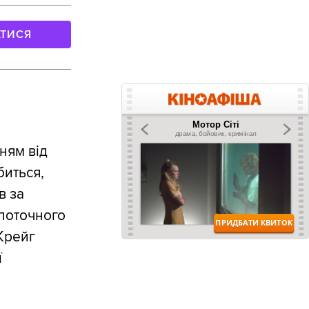
АТИСЯ
ням від
биться,
в за
 поточного
Крейг
ї