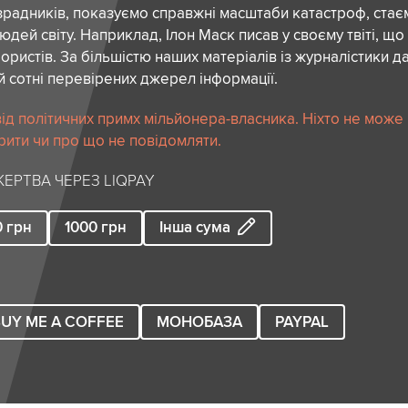
зрадників, показуємо справжні масштаби катастроф, ста
дей світу. Наприклад, Ілон Маск писав у своєму твіті, що
ористів. За більшістю наших матеріалів із журналістики да
й сотні перевірених джерел інформації.
ід політичних примх мільйонера-власника. Ніхто не може
рити чи про що не повідомляти.
ЕРТВА ЧЕРЕЗ LIQPAY
0
грн
1000
грн
Інша сума
UY ME A COFFEE
МОНОБАЗА
PAYPAL