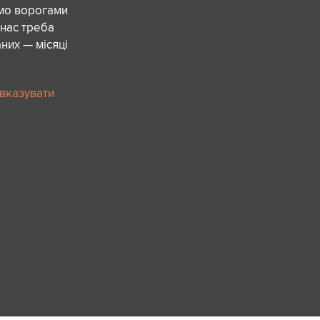
ємо ворогами
 нас треба
них — місяці
 вказувати