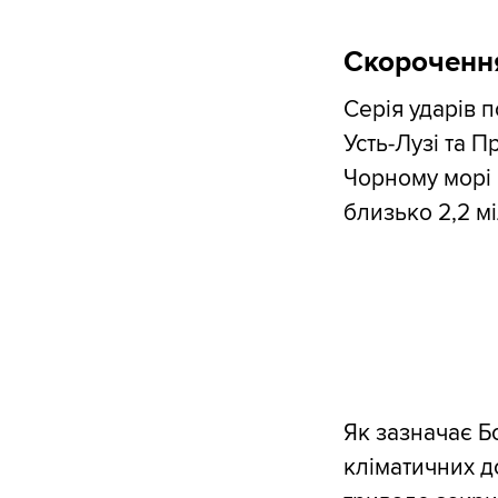
Скорочення
Серія ударів 
Усть-Лузі та 
Чорному морі н
близько 2,2 м
Як зазначає Б
кліматичних д