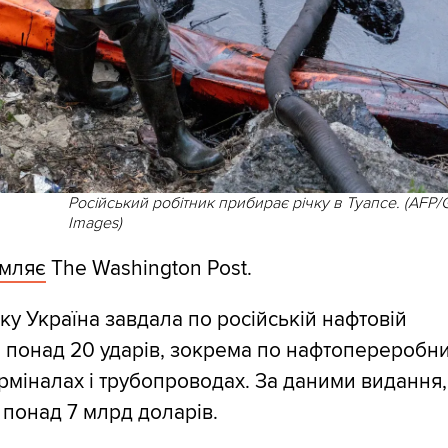
Російський робітник прибирає річку в Туапсе. (AFP/G
Images)
омляє
The Washington Post.
ку Україна завдала по російській нафтовій
і понад 20 ударів, зокрема по нафтопереробни
рміналах і трубопроводах. За даними видання,
понад 7 млрд доларів.