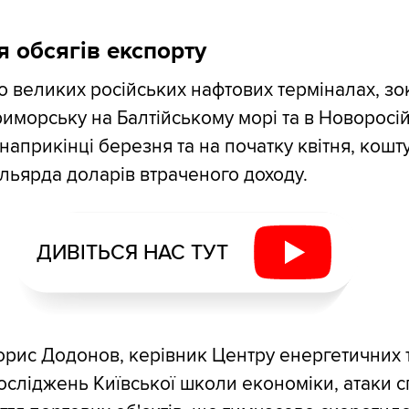
 обсягів експорту
по великих російських нафтових терміналах, зо
Приморську на Балтійському морі та в Новоросі
априкінці березня та на початку квітня, кошту
ільярда доларів втраченого доходу.
ДИВІТЬСЯ НАС ТУТ
орис Додонов, керівник Центру енергетичних 
осліджень Київської школи економіки, атаки 