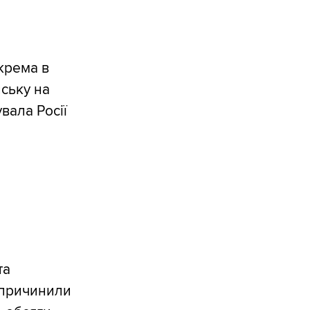
крема в
йську на
вала Росії
та
спричинили