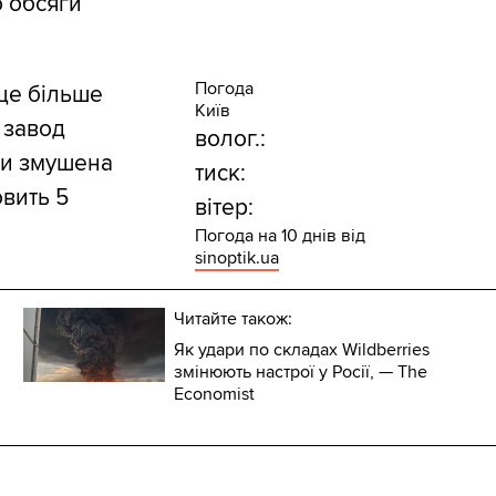
о обсяги
Погода
ще більше
Київ
 завод
волог.:
ти змушена
тиск:
овить 5
вітер:
Погода на 10 днів від
sinoptik.ua
Читайте також:
Як удари по складах Wildberries
змінюють настрої у Росії, — The
Economist