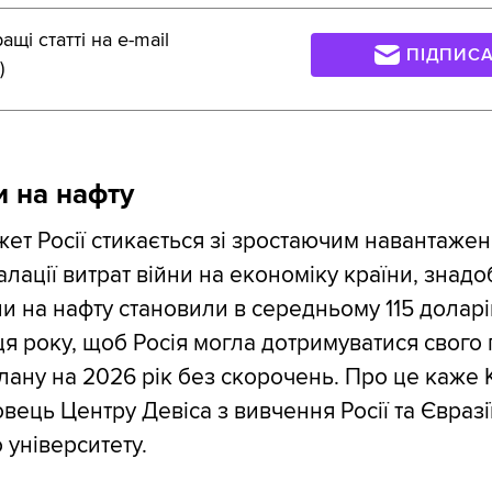
щі статті на e-mail
ПІДПИС
)
и на нафту
ет Росії стикається зі зростаючим навантажен
алації витрат війни на економіку країни, знадо
ни на нафту становили в середньому 115 доларі
ця року, щоб Росія могла дотримуватися свого
ану на 2026 рік без скорочень. Про це каже 
вець Центру Девіса з вивчення Росії та Євразі
 університету.