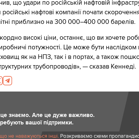
чив, що удари по російській нафтовій інфрастр
 російські нафтові компанії почати скороченн
вітні приблизно на 300 000–400 000 барелів.
кордно високі ціни, останнє, що ви хочете роб
иробничі потужності. Це може бути наслідком
овищ як на НПЗ, так і в портах, а також пош
труктурних трубопроводів», — сказав Кеннеді.
и це знаємо. Але це дуже важливо.
отребують вашої підтримки.
 що не наважуються інші.
Розкриваємо схеми пропагандист