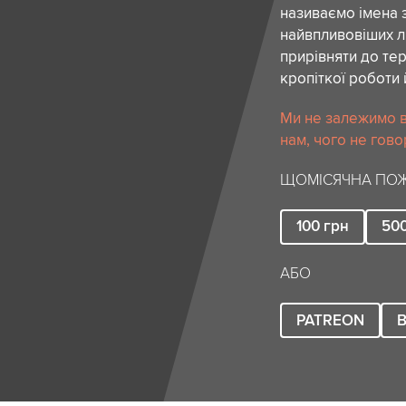
називаємо імена 
найвпливовіших лю
прирівняти до тер
кропіткої роботи 
Ми не залежимо в
нам, чого не гово
ЩОМІСЯЧНА ПОЖ
100
грн
50
АБО
PATREON
B