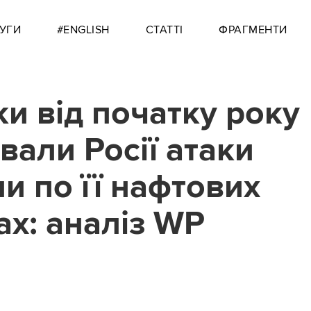
УГИ
#ENGLISH
СТАТТІ
ФРАГМЕНТИ
ки від початку року
вали Росії атаки
ни по її нафтових
ах: аналіз WP