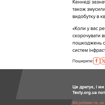
Кеннеді зазна
також змусили
видобутку в к
«Коли у вас ре
скорочувати в
пошкоджень сх
систем інфрас
Поширити
:
Це дратує, і м
Texty.org.ua п
Ми робимо те, на