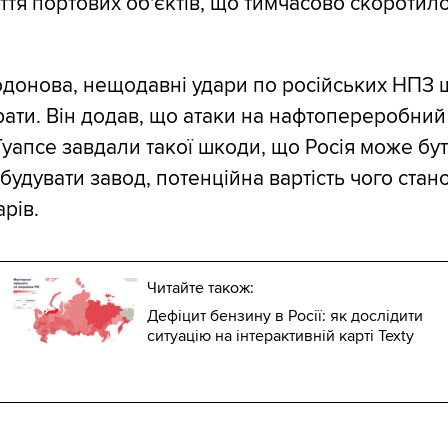
ття портових об'єктів, що тимчасово скоротил
донова, нещодавні удари по російських НПЗ 
рати. Він додав, що атаки на нафтопереробний
Туапсе завдали такої шкоди, що Росія може бу
будувати завод, потенційна вартість чого стан
рів.
Читайте також:
Дефіцит бензину в Росії: як дослідити
ситуацію на інтерактивній карті Texty