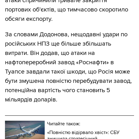
атаки спричинили тривале закриття
портових об'єктів, що тимчасово скоротило
обсяги експорту.
За словами Додонова, нещодавні удари по
російських НПЗ ще більше збільшать
витрати. Він додав, що атаки на
нафтопереробний завод «Роснафти» в
Туапсе завдали такої шкоди, що Росія може
бути змушена повністю перебудувати завод,
потенційна вартість чого становить 5
мільярдів доларів.
Читайте також:
«Повністю відірвало хвіст»: СБУ
знищила стратегічний