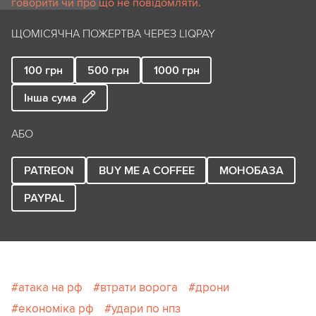
говорити чи про що не повідомляти.
ЩОМІСЯЧНА ПОЖЕРТВА ЧЕРЕЗ LIQPAY
100
грн
500
грн
1000
грн
Інша сума
АБО
PATREON
BUY ME A COFFEE
МОНОБАЗА
PAYPAL
атака на рф
втрати ворога
дрони
економіка рф
удари по нпз