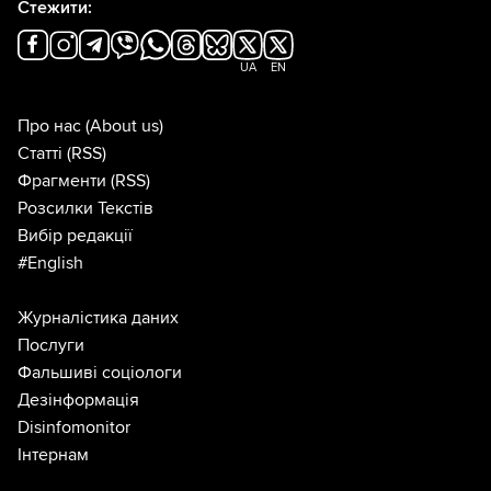
Стежити:
UA
EN
Про нас
(About us)
Статті
(RSS)
Фрагменти
(RSS)
Розсилки Текстів
Вибір редакції
#English
Журналістика даних
Послуги
Фальшиві соціологи
Дезінформація
Disinfomonitor
Інтернам