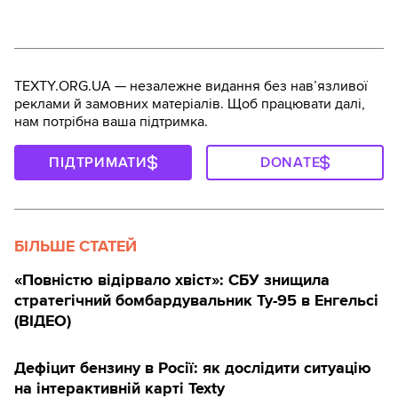
TEXTY.ORG.UA — незалежне видання без навʼязливої
реклами й замовних матеріалів. Щоб працювати далі,
нам потрібна ваша підтримка.
ПІДТРИМАТИ
DONATE
БІЛЬШЕ СТАТЕЙ
«Повністю відірвало хвіст»: СБУ знищила
стратегічний бомбардувальник Ту-95 в Енгельсі
(ВІДЕО)
Дефіцит бензину в Росії: як дослідити ситуацію
на інтерактивній карті Texty