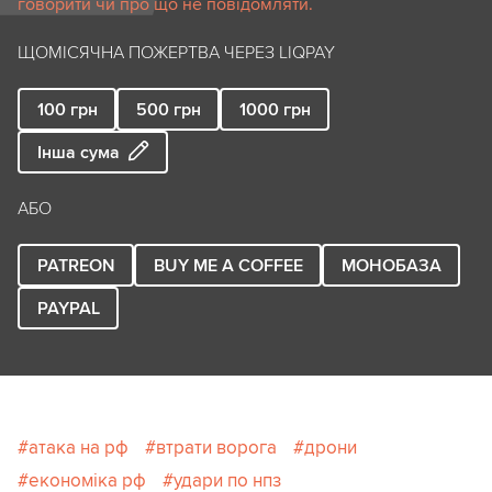
говорити чи про що не повідомляти.
ЩОМІСЯЧНА ПОЖЕРТВА ЧЕРЕЗ LIQPAY
100
грн
500
грн
1000
грн
Інша сума
АБО
PATREON
BUY ME A COFFEE
МОНОБАЗА
PAYPAL
атака на рф
втрати ворога
дрони
економіка рф
удари по нпз