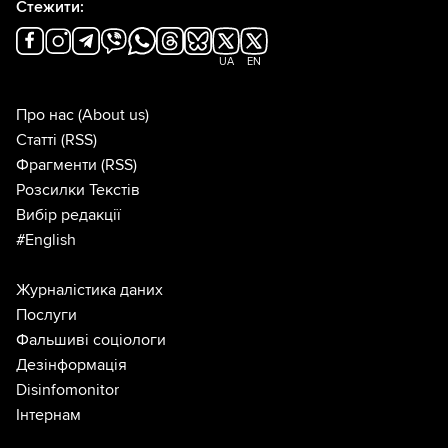
Стежити:
UA
EN
Про нас
(About us)
Статті
(RSS)
Фрагменти
(RSS)
Розсилки Текстів
Вибір редакції
#English
Журналістика даних
Послуги
Фальшиві соціологи
Дезінформація
Disinfomonitor
Інтернам