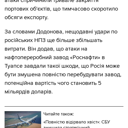
атаки спричинили тривале закриття
портових об'єктів, що тимчасово скоротило
обсяги експорту.
За словами Додонова, нещодавні удари по
російських НПЗ ще більше збільшать
витрати. Він додав, що атаки на
нафтопереробний завод «Роснафти» в
Туапсе завдали такої шкоди, що Росія може
бути змушена повністю перебудувати завод,
потенційна вартість чого становить 5
мільярдів доларів.
Читайте також:
«Повністю відірвало хвіст»: СБУ
знищила стратегічний