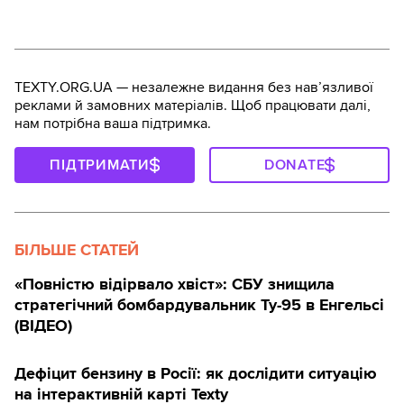
TEXTY.ORG.UA — незалежне видання без навʼязливої
реклами й замовних матеріалів. Щоб працювати далі,
нам потрібна ваша підтримка.
ПІДТРИМАТИ
DONATE
БІЛЬШЕ СТАТЕЙ
«Повністю відірвало хвіст»: СБУ знищила
стратегічний бомбардувальник Ту-95 в Енгельсі
(ВІДЕО)
Дефіцит бензину в Росії: як дослідити ситуацію
на інтерактивній карті Texty