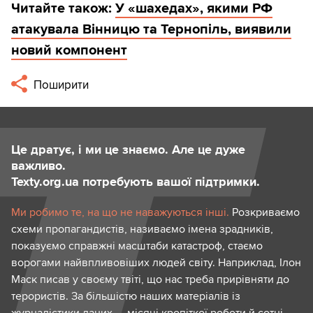
Читайте також:
У «шахедах», якими РФ
атакувала Вінницю та Тернопіль, виявили
новий компонент
Поширити
Це дратує, і ми це знаємо. Але це дуже
важливо.
Texty.org.ua потребують вашої підтримки.
Ми робимо те, на що не наважуються інші.
Розкриваємо
схеми пропагандистів, називаємо імена зрадників,
показуємо справжні масштаби катастроф, стаємо
ворогами найвпливовіших людей світу. Наприклад, Ілон
Маск писав у своєму твіті, що нас треба прирівняти до
терористів. За більшістю наших матеріалів із