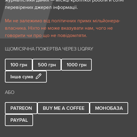
журналістики даних — місяці кропіткої роботи й сотні
перевірених джерел інформації.
Ми не залежимо від політичних примх мільйонера-
власника. Ніхто не може вказувати нам, чого не
говорити чи про що не повідомляти.
ЩОМІСЯЧНА ПОЖЕРТВА ЧЕРЕЗ LIQPAY
100
грн
500
грн
1000
грн
Інша сума
АБО
PATREON
BUY ME A COFFEE
МОНОБАЗА
PAYPAL