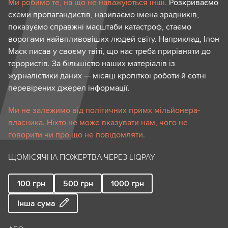
Ми робимо те, на що не наважуються інші.
Розкриваємо
схеми пропагандистів, називаємо імена зрадників,
показуємо справжні масштаби катастроф, стаємо
ворогами найвпливовіших людей світу. Наприклад, Ілон
Маск писав у своєму твіті, що нас треба прирівняти до
терористів. За більшістю наших матеріалів із
журналістики даних — місяці кропіткої роботи й сотні
перевірених джерел інформації.
Ми не залежимо від політичних примх мільйонера-
власника. Ніхто не може вказувати нам, чого не
говорити чи про що не повідомляти.
ЩОМІСЯЧНА ПОЖЕРТВА ЧЕРЕЗ LIQPAY
100
грн
500
грн
1000
грн
Інша сума