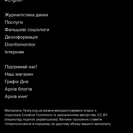
#English
Журналістика даних
Послуги
Фальшиві соціологи
Дезінформація
Disinfomonitor
Інтернам
Підтримай нас!
Наш магазин
Графік Дня
Архів блогів
Архів книг
Матеріали Texty.org.ua можна використовувати згідно з
ліцензією
Creative Commons із зазначенням авторства, CC BY
(переклад ліцензії
українською
). Велике прохання ставити
гіперпосилання в першому чи другому абзаці вашого матеріалу.