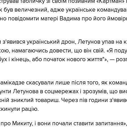
трував табличку зі своїм позивним «Картман»
к був величезний, адже українське командув
йно повідомити матері Вадима про його ймовір
 з'явився український дрон, Летунов упав на 
ою, намагаючись довести, що він свій. «Я поду
ух і кінець, або початок нового життя"», — ро
амікадзе скасували лише після того, як кома
унти Летунова в соцмережах і зрозумів, що в
їхній зниклий товариш. Через пів години з'яви
скинули рацію.
 про Микиту, і вони почали ставити запитання»