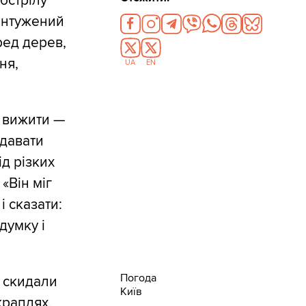
бстрілу
Контужений
ред дерев,
ня,
UA
EN
б вижити —
вдавати
д різких
«Він міг
і сказати:
думку і
Погода
 скидали
Київ
краплях.