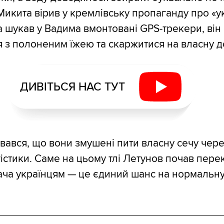
Микита вірив у кремлівську пропаганду про «у
а шукав у Вадима вмонтовані GPS-трекери, він
я з полоненим їжею та скаржитися на власну 
ДИВІТЬСЯ НАС ТУТ
авався, що вони змушені пити власну сечу чер
огістики. Саме на цьому тлі Летунов почав пер
ача українцям — це єдиний шанс на нормальну 