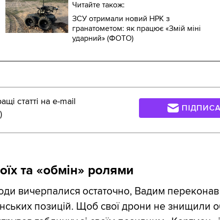
Читайте також:
ЗСУ отримали новий НРК з
гранатометом: як працює «Змій міні
ударний» (ФОТО)
щі статті на e-mail
ПІДПИС
)
воїх та «обмін» ролями
оди вичерпалися остаточно, Вадим переконав
їнських позицій. Щоб свої дрони не знищили о