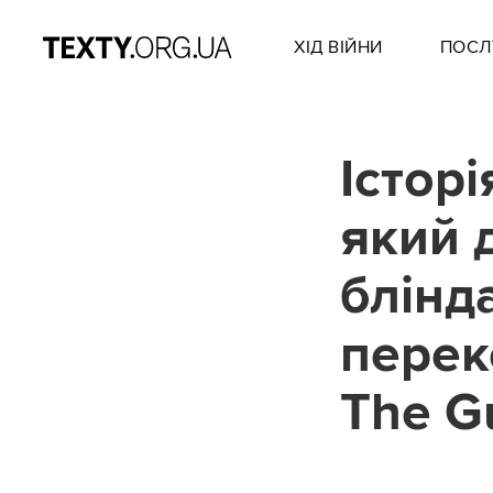
ХІД ВІЙНИ
ПОСЛ
Історі
який 
блінда
перек
The G