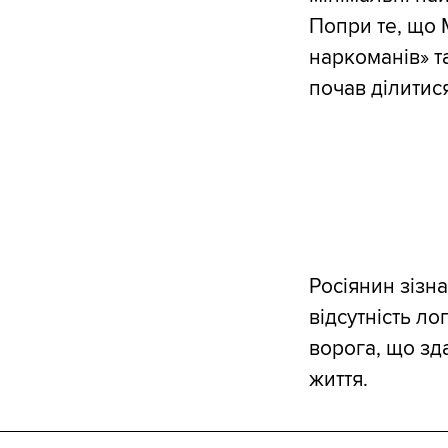
Попри те, що 
наркоманів» т
почав ділитис
Росіянин зізн
відсутність л
ворога, що зд
життя.