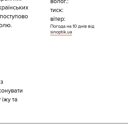
волог.:
країнських
тиск:
 поступово
вітер:
долю.
Погода на 10 днів від
sinoptik.ua
ез
еконувати
їжу та