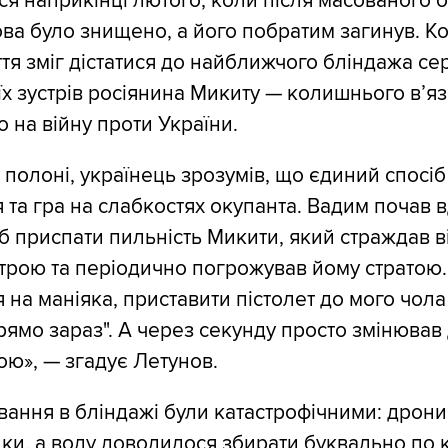
ся наприкінці лютого, коли після масованого о
ова було знищено, а його побратим загинув. 
ття зміг дістатися до найближчого бліндажа се
їх зустрів росіянина Микиту — колишнього в’яз
 на війну проти України.
полоні, українець зрозумів, що єдиний спосі
я та гра на слабкостях окупанта. Вадим почав 
б приспати пильність Микити, який страждав ві
трою та періодично погрожував йому стратою. 
на маніяка, приставити пістолет до мого чола 
рямо зараз". А через секунду просто змінював 
ою», — згадує Летунов.
ання в бліндажі були катастрофічними: дрони
йки, а воду доводилося збирати буквально по 