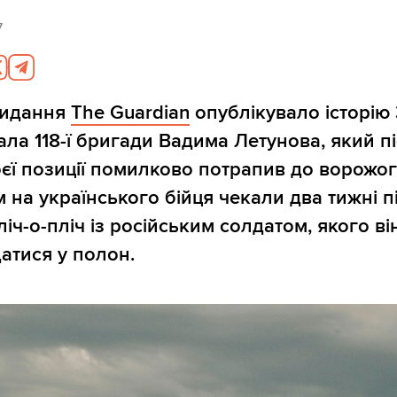
7
видання
The Guardian
опублікувало історію 
ала 118-ї бригади Вадима Летунова, який п
єї позиції помилково потрапив до ворожо
м на українського бійця чекали два тижні 
іч-о-пліч із російським солдатом, якого в
атися у полон.