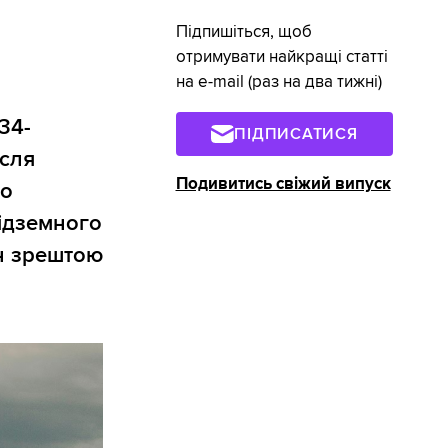
Підпишіться, щоб
отримувати найкращі статті
на e-mail (раз на два тижні)
34-
ПІДПИСАТИСЯ
ісля
Подивитись свіжий випуск
го
підземного
ін зрештою