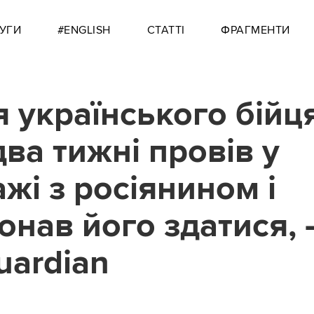
УГИ
#ENGLISH
СТАТТІ
ФРАГМЕНТИ
я українського бійц
два тижні провів у
жі з росіянином і
онав його здатися,
uardian