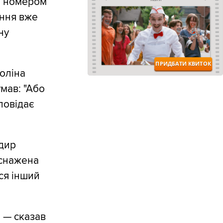
 і номером
ання вже
ну
коліна
мав: "Або
зповідає
ндир
иснажена
вся інший
, — сказав