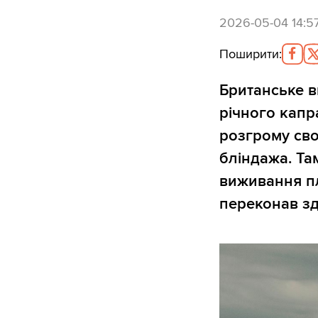
2026-05-04 14:5
Поширити
:
Британське 
річного капр
розгрому сво
бліндажа. Та
виживання пл
переконав зд