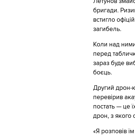
Летунов змайс
бригади. Ризи
встигло офіці
загибель.
Коли над ними
перед табличк
зараз буде виб
боєць.
Другий дрон-к
перевірив ака
постать — це 
дрон, з якого 
«Я розповів їм