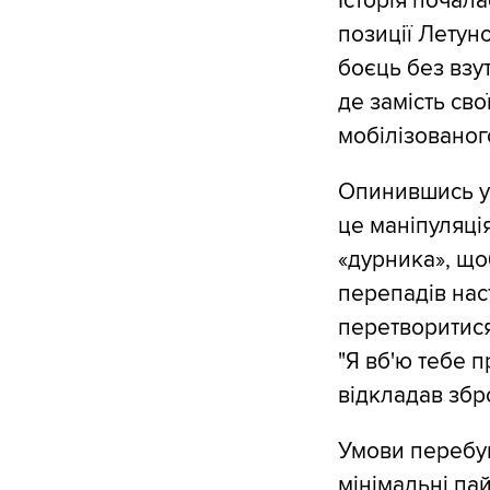
Історія почала
позиції Летун
боєць без взу
де замість сво
мобілізованого
Опинившись у 
це маніпуляці
«дурника», що
перепадів нас
перетворитися 
"Я вб'ю тебе п
відкладав збр
Умови перебув
мінімальні па