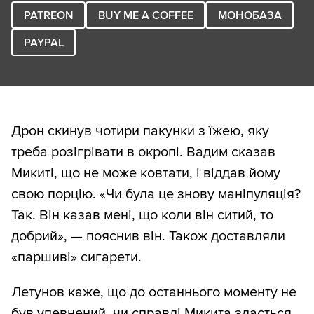
PATREON
BUY ME A COFFEE
МОНОБАЗА
PAYPAL
Дрон скинув чотири пакунки з їжею, яку
треба розігрівати в окропі. Вадим сказав
Микиті, що не може ковтати, і віддав йому
свою порцію. «Чи була це знову маніпуляція?
Так. Він казав мені, що коли він ситий, то
добрий», — пояснив він. Також доставляли
«паршиві» сигарети.
Летунов каже, що до останнього моменту не
був упевнений, чи справді Микита здасться,