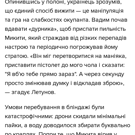
Опинившись у полоні, українець зрозумів,
що єдиний спосіб вижити — це маніпуляція
та гра на слабкостях окупанта. Вадим почав
вдавати «дурника», щоб приспати пильність
Микити, який страждав від різких перепадів
настрою та періодично погрожував йому
стратою. «Він міг перетворитися на маніяка,
приставити пістолет до мого чола і сказати:
"Я вб'ю тебе прямо зараз". А через секунду
просто змінював думку і відкладав зброю»,
— згадує Летунов.
Умови перебування в бліндажі були
катастрофічними: дрони скидали мінімальні
пайки, а воду доводилося збирати буквально
по краплях. Попри те, що Микита вірив у