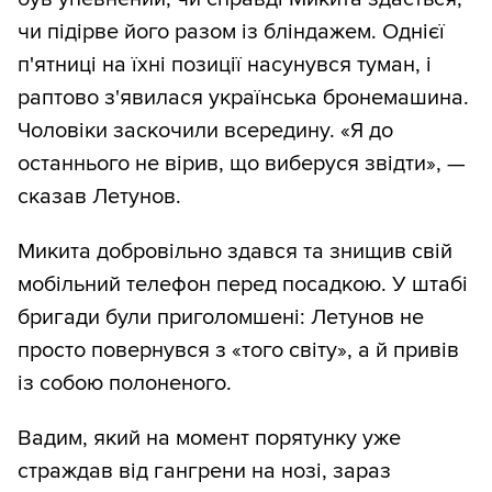
чи підірве його разом із бліндажем. Однієї
п'ятниці на їхні позиції насунувся туман, і
раптово з'явилася українська бронемашина.
Чоловіки заскочили всередину. «Я до
останнього не вірив, що виберуся звідти», —
сказав Летунов.
Микита добровільно здався та знищив свій
мобільний телефон перед посадкою. У штабі
бригади були приголомшені: Летунов не
просто повернувся з «того світу», а й привів
із собою полоненого.
Вадим, який на момент порятунку уже
страждав від гангрени на нозі, зараз