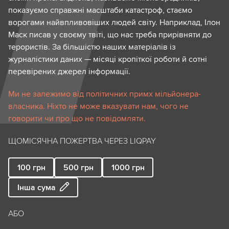
показуємо справжні масштаби катастроф, стаємо
ворогами найвпливовіших людей світу. Наприклад, Ілон
Маск писав у своєму твіті, що нас треба прирівняти до
терористів. За більшістю наших матеріалів із
журналістики даних — місяці кропіткої роботи й сотні
перевірених джерел інформації.
Ми не залежимо від політичних примх мільйонера-
власника. Ніхто не може вказувати нам, чого не
говорити чи про що не повідомляти.
ЩОМІСЯЧНА ПОЖЕРТВА ЧЕРЕЗ LIQPAY
100
грн
500
грн
1000
грн
Інша сума
АБО