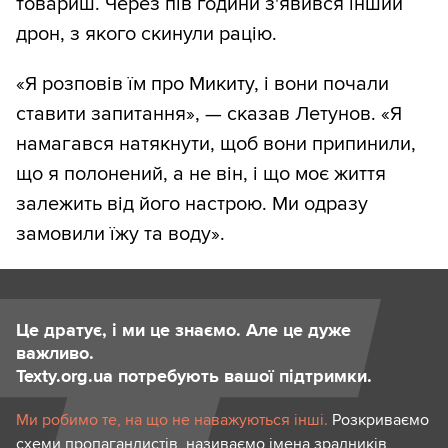
товариш. Через пів години з'явився інший
дрон, з якого скинули рацію.
«Я розповів їм про Микиту, і вони почали
ставити запитання», — сказав Летунов. «Я
намагався натякнути, щоб вони припинили,
що я полонений, а не він, і що моє життя
залежить від його настрою. Ми одразу
замовили їжу та воду».
Це дратує, і ми це знаємо. Але це дуже
важливо.
Texty.org.ua потребують вашої підтримки.
Ми робимо те, на що не наважуються інші.
Розкриваємо
схеми пропагандистів, називаємо імена зрадників,