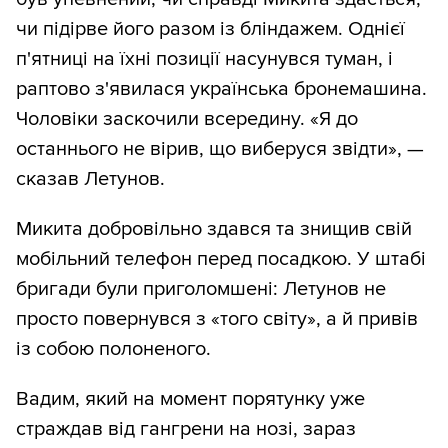
чи підірве його разом із бліндажем. Однієї
п'ятниці на їхні позиції насунувся туман, і
раптово з'явилася українська бронемашина.
Чоловіки заскочили всередину. «Я до
останнього не вірив, що виберуся звідти», —
сказав Летунов.
Микита добровільно здався та знищив свій
мобільний телефон перед посадкою. У штабі
бригади були приголомшені: Летунов не
просто повернувся з «того світу», а й привів
із собою полоненого.
Вадим, який на момент порятунку уже
страждав від гангрени на нозі, зараз