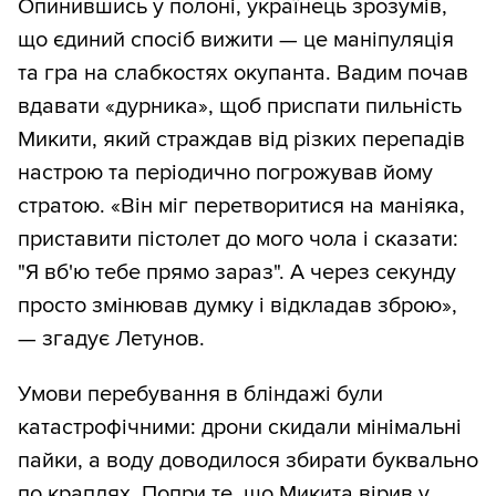
Опинившись у полоні, українець зрозумів,
що єдиний спосіб вижити — це маніпуляція
та гра на слабкостях окупанта. Вадим почав
вдавати «дурника», щоб приспати пильність
Микити, який страждав від різких перепадів
настрою та періодично погрожував йому
стратою. «Він міг перетворитися на маніяка,
приставити пістолет до мого чола і сказати:
"Я вб'ю тебе прямо зараз". А через секунду
просто змінював думку і відкладав зброю»,
— згадує Летунов.
Умови перебування в бліндажі були
катастрофічними: дрони скидали мінімальні
пайки, а воду доводилося збирати буквально
по краплях. Попри те, що Микита вірив у