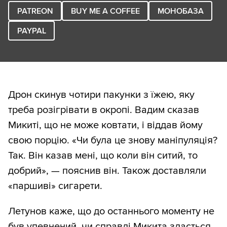
PATREON
BUY ME A COFFEE
МОНОБАЗА
PAYPAL
Дрон скинув чотири пакунки з їжею, яку
треба розігрівати в окропі. Вадим сказав
Микиті, що не може ковтати, і віддав йому
свою порцію. «Чи була це знову маніпуляція?
Так. Він казав мені, що коли він ситий, то
добрий», — пояснив він. Також доставляли
«паршиві» сигарети.
Летунов каже, що до останнього моменту не
був упевнений, чи справді Микита здасться,