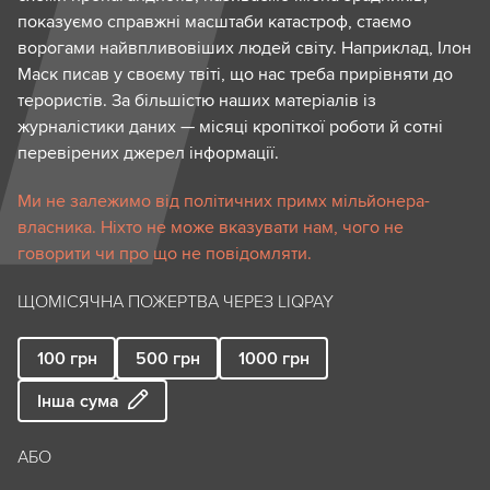
показуємо справжні масштаби катастроф, стаємо
ворогами найвпливовіших людей світу. Наприклад, Ілон
Маск писав у своєму твіті, що нас треба прирівняти до
терористів. За більшістю наших матеріалів із
журналістики даних — місяці кропіткої роботи й сотні
перевірених джерел інформації.
Ми не залежимо від політичних примх мільйонера-
власника. Ніхто не може вказувати нам, чого не
говорити чи про що не повідомляти.
ЩОМІСЯЧНА ПОЖЕРТВА ЧЕРЕЗ LIQPAY
100
грн
500
грн
1000
грн
Інша сума
АБО