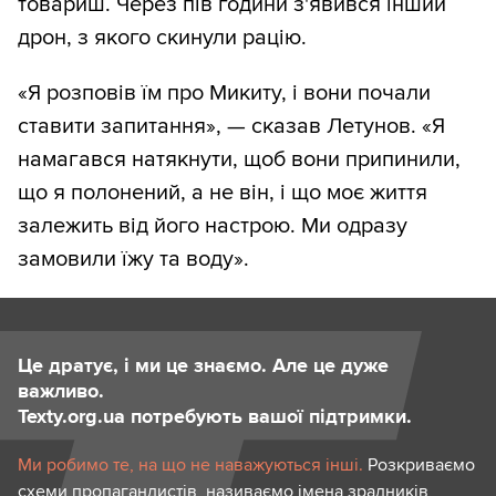
товариш. Через пів години з'явився інший
дрон, з якого скинули рацію.
«Я розповів їм про Микиту, і вони почали
ставити запитання», — сказав Летунов. «Я
намагався натякнути, щоб вони припинили,
що я полонений, а не він, і що моє життя
залежить від його настрою. Ми одразу
замовили їжу та воду».
Це дратує, і ми це знаємо. Але це дуже
важливо.
Texty.org.ua потребують вашої підтримки.
Ми робимо те, на що не наважуються інші.
Розкриваємо
схеми пропагандистів, називаємо імена зрадників,