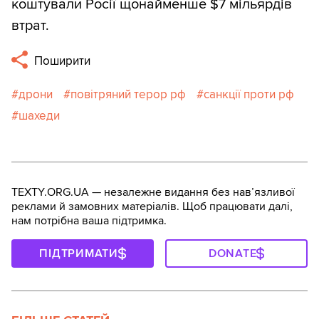
коштували Росії щонайменше $7 мільярдів
втрат.
Поширити
дрони
повітряний терор рф
санкції проти рф
шахеди
TEXTY.ORG.UA — незалежне видання без навʼязливої
реклами й замовних матеріалів. Щоб працювати далі,
нам потрібна ваша підтримка.
ПІДТРИМАТИ
DONATE