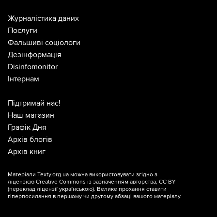
Журналістика даних
Послуги
Фальшиві соціологи
Дезінформація
Disinfomonitor
Інтернам
Підтримай нас!
Наш магазин
Графік Дня
Архів блогів
Архів книг
Матеріали Texty.org.ua можна використовувати згідно з
ліцензією
Creative Commons із зазначенням авторства, CC BY
(переклад ліцензії
українською
). Велике прохання ставити
гіперпосилання в першому чи другому абзаці вашого матеріалу.