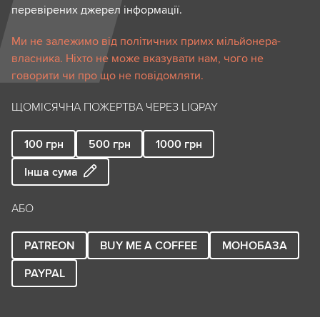
перевірених джерел інформації.
Ми не залежимо від політичних примх мільйонера-
власника. Ніхто не може вказувати нам, чого не
говорити чи про що не повідомляти.
ЩОМІСЯЧНА ПОЖЕРТВА ЧЕРЕЗ LIQPAY
100
грн
500
грн
1000
грн
Інша сума
АБО
PATREON
BUY ME A COFFEE
МОНОБАЗА
PAYPAL