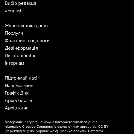
Вибір редакції
#English
Журналістика даних
Послуги
Фальшиві соціологи
Дезінформація
Disinfomonitor
Інтернам
Підтримай нас!
Наш магазин
Графік Дня
Архів блогів
Архів книг
Матеріали Texty.org.ua можна використовувати згідно з
ліцензією
Creative Commons із зазначенням авторства, CC BY
(переклад ліцензії
українською
). Велике прохання ставити