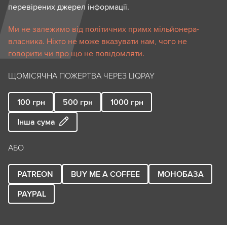
перевірених джерел інформації.
Ми не залежимо від політичних примх мільйонера-
власника. Ніхто не може вказувати нам, чого не
говорити чи про що не повідомляти.
ЩОМІСЯЧНА ПОЖЕРТВА ЧЕРЕЗ LIQPAY
100
грн
500
грн
1000
грн
Інша сума
АБО
PATREON
BUY ME A COFFEE
МОНОБАЗА
PAYPAL