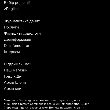
Вибір редакції
#English
Журналістика даних
Послуги
Фальшиві соціологи
Дезінформація
Disinfomonitor
Інтернам
Підтримай нас!
Наш магазин
Графік Дня
Архів блогів
Архів книг
Матеріали Texty.org.ua можна використовувати згідно з
ліцензією
Creative Commons із зазначенням авторства, CC BY
(переклад ліцензії
українською
). Велике прохання ставити