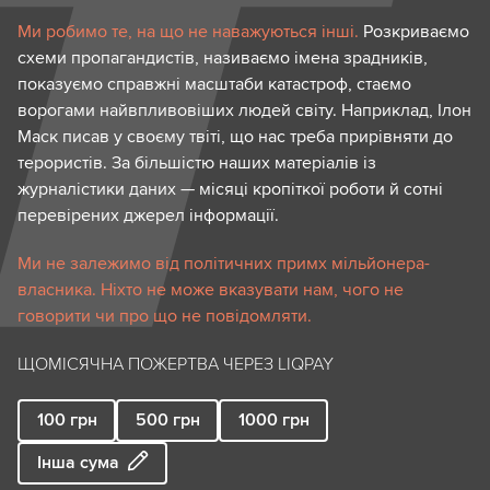
Ми робимо те, на що не наважуються інші.
Розкриваємо
схеми пропагандистів, називаємо імена зрадників,
показуємо справжні масштаби катастроф, стаємо
ворогами найвпливовіших людей світу. Наприклад, Ілон
Маск писав у своєму твіті, що нас треба прирівняти до
терористів. За більшістю наших матеріалів із
журналістики даних — місяці кропіткої роботи й сотні
перевірених джерел інформації.
Ми не залежимо від політичних примх мільйонера-
власника. Ніхто не може вказувати нам, чого не
говорити чи про що не повідомляти.
ЩОМІСЯЧНА ПОЖЕРТВА ЧЕРЕЗ LIQPAY
100
грн
500
грн
1000
грн
Інша сума