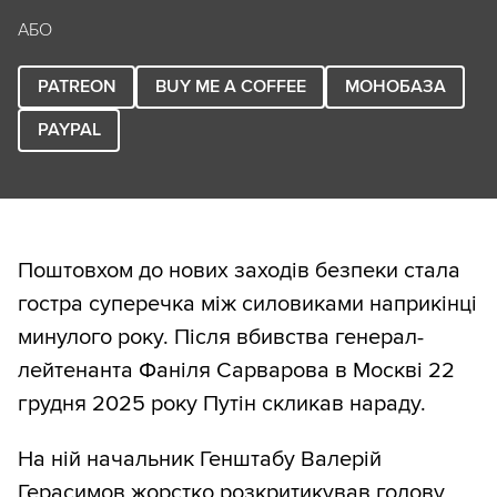
АБО
PATREON
BUY ME A COFFEE
МОНОБАЗА
PAYPAL
Поштовхом до нових заходів безпеки стала
гостра суперечка між силовиками наприкінці
минулого року. Після вбивства генерал-
лейтенанта Фаніля Сарварова в Москві 22
грудня 2025 року Путін скликав нараду.
На ній начальник Генштабу Валерій
Герасимов жорстко розкритикував голову