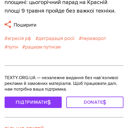
площині: цьогорічний парад на Красній
площі 9 травня пройде без важкої техніки.
Поширити
агресія рф
деградація росії
переворот
путін
рашизм путінізм
TEXTY.ORG.UA — незалежне видання без навʼязливої
реклами й замовних матеріалів. Щоб працювати далі,
нам потрібна ваша підтримка.
ПІДТРИМАТИ
DONATE