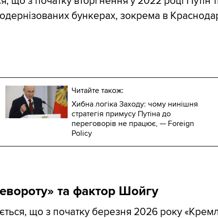
я, що з початку вторгнення у 2022 році Путін
одернізованих бункерах, зокрема в Краснода
Читайте також:
Хибна логіка Заходу: чому нинішня
стратегія примусу Путіна до
переговорів не працює, — Foreign
Policy
евороту» та фактор Шойгу
ається, що з початку березня 2026 року «Кремл