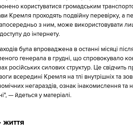
ронено користуватися громадським транспорт
лави Кремля проходять подвійну перевірку, а п
зпосередньо з ним, може використовувати л
доступу до інтернету.
аходів була впроваджена в останні місяці післ
еного генерала в грудні, що спровокувало ко
х російських силових структур. Це свідчить п
оги всередині Кремля на тлі внутрішніх та зов
омічних негараздів, ознак інакомислення та 
і", — йдеться у матеріалі.
 життя