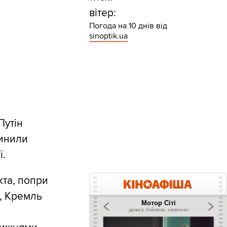
вітер:
Погода на 10 днів від
sinoptik.ua
Путін
пинили
ї.
кта, попри
я, Кремль