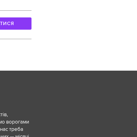
АТИСЯ
ів,
ємо ворогами
 нас треба
них — місяці