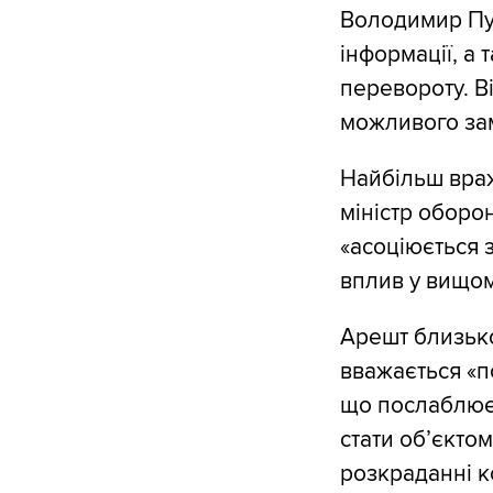
Володимир Пут
інформації, а
перевороту. В
можливого зам
Найбільш враж
міністр оборо
«асоціюється 
вплив у вищом
Арешт близько
вважається «п
що послаблює 
стати об’єкто
розкраданні ко