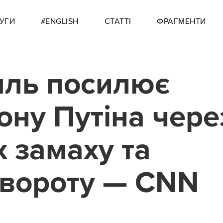
УГИ
#ENGLISH
СТАТТІ
ФРАГМЕНТИ
ль посилює
ону Путіна чере
х замаху та
вороту — CNN