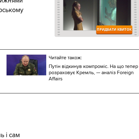
 тижнями
рському
Читайте також:
Путін відкинув компроміс. На що тепер
розраховує Кремль, — аналіз Foreign
Affairs
ь і сам