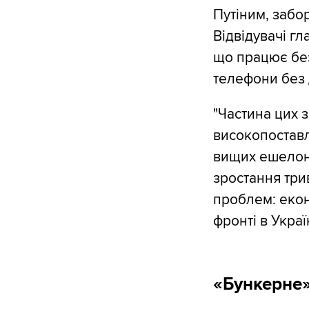
Путіним, забо
Відвідувачі г
що працює бе
телефони без 
"Частина цих з
високопоставл
вищих ешелона
зростання трив
проблем: екон
фронті в Україн
«Бункерне»