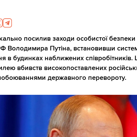
кально посилив заходи особистої безпеки
РФ Володимира Путіна, встановивши систе
я в будинках наближених співробітників. 
илею вбивств високопоставлених російськ
 побоюваннями державного перевороту.