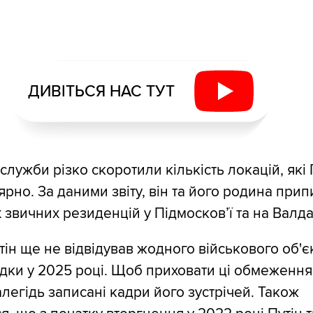
ДИВІТЬСЯ НАС ТУТ
служби різко скоротили кількість локацій, які 
ярно. За даними звіту, він та його родина при
х звичних резиденцій у Підмосков’ї та на Валда
тін ще не відвідував жодного військового об'є
здки у 2025 році. Щоб приховати ці обмеженн
легідь записані кадри його зустрічей. Також