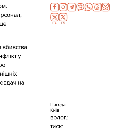
ом.
ерсонал,
ише
UA
EN
я вбивства
нфлікт у
ро
нішніх
невдач на
Погода
Київ
волог.:
тиск: