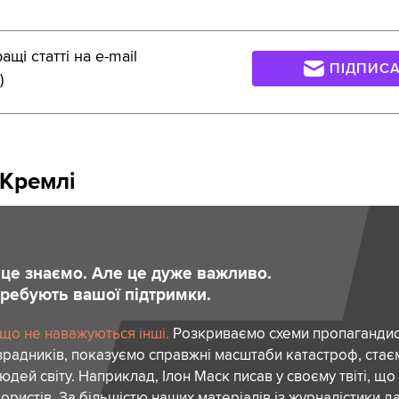
щі статті на e-mail
ПІДПИС
)
 Кремлі
и це знаємо. Але це дуже важливо.
отребують вашої підтримки.
 що не наважуються інші.
Розкриваємо схеми пропагандист
зрадників, показуємо справжні масштаби катастроф, ста
дей світу. Наприклад, Ілон Маск писав у своєму твіті, що
ористів. За більшістю наших матеріалів із журналістики да