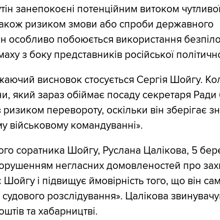
ін занепокоєні потенційним витоком чутливо
 також ризиком змови або спроби державного
ін особливо побоюється використання безпіло
аху з боку представників російської політично
аючий висновок стосується Сергія Шойгу. Ко
ни, який зараз обіймає посаду секретаря Ради
з ризиком перевороту, оскільки він зберігає з
у військовому командуванні».
го соратника Шойгу, Руслана Цалікова, 5 бер
орушенням негласних домовленостей про захис
Шойгу і підвищує ймовірність того, що він са
м судового розслідування». Цалікова звинувачу
штів та хабарництві.