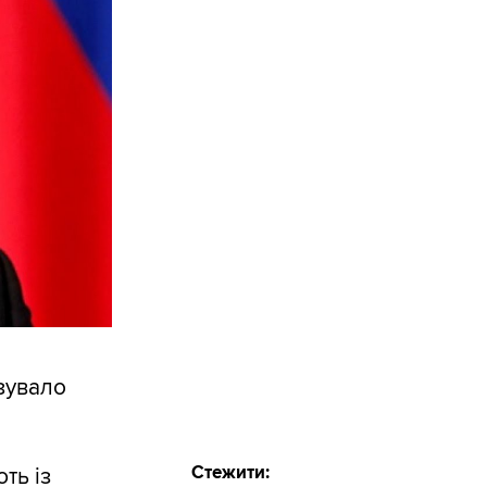
ізувало
Стежити:
ть із