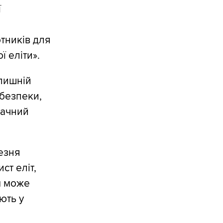
ї
тників для
ї еліти».
лишній
 безпеки,
начний
езня
т еліт,
м може
ють у