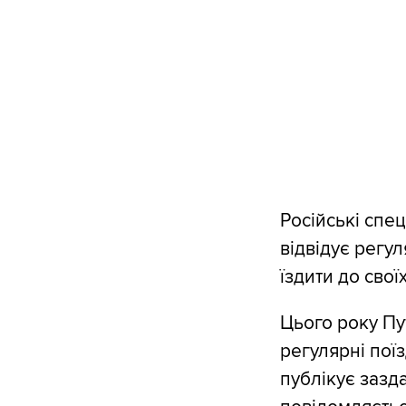
Російські спец
відвідує регул
їздити до свої
Цього року Пу
регулярні пої
публікує зазда