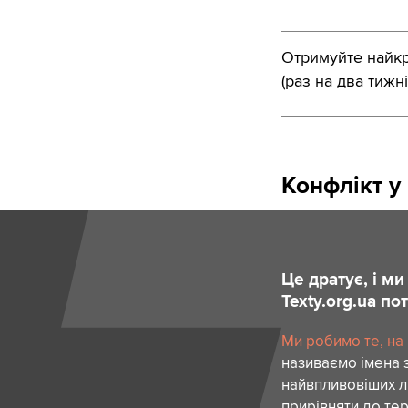
Отримуйте найкра
(раз на два тижні
Конфлікт у
Це дратує, і м
Texty.org.ua п
Ми робимо те, на
називаємо імена 
найвпливовіших лю
прирівняти до тер